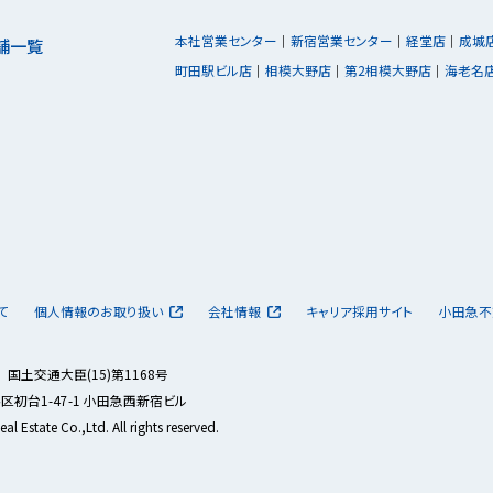
本社営業センター
新宿営業センター
経堂店
成城
舗一覧
町田駅ビル店
相模大野店
第2相模大野店
海老名
て
個人情報のお取り扱い
会社情報
キャリア採用サイト
小田急不
土交通大臣(15)第1168号
谷区初台1-47-1 小田急西新宿ビル
 Estate Co.,Ltd. All rights reserved.