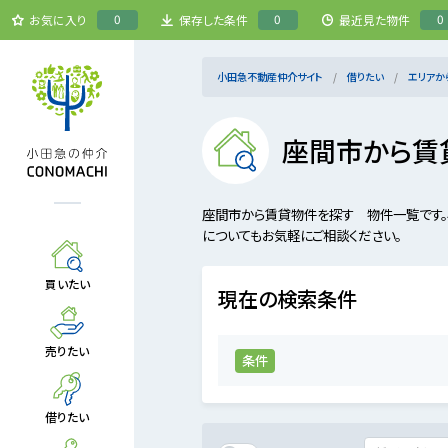
0
0
0
お気に入り
保存した条件
最近見た物件
小田急不動産仲介サイト
借りたい
エリアか
座間市から賃
座間市から賃貸物件を探す 物件一覧です。
についてもお気軽にご相談ください。
買いたい
現在の検索条件
売りたい
条件
借りたい