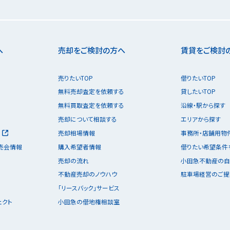
へ
売却をご検討の方へ
賃貸をご検討
売りたいTOP
借りたいTOP
無料売却査定を依頼する
貸したいTOP
無料買取査定を依頼する
沿線・駅から探す
売却について相談する
エリアから探す
売却相場情報
事務所・店舗用物
売会情報
購入希望者情報
借りたい希望条件
売却の流れ
小田急不動産の自
不動産売却のノウハウ
駐車場経営のご提
「リースバック」サービス
ェクト
小田急の借地権相談室