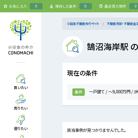
0
0
0
お気に入り
保存した条件
最近見た物件
小田急不動産仲介サイト
不動産売却・不動産査
鵠沼海岸駅 
現在の条件
買いたい
一戸建て
～9,000万円
3
条件
売りたい
借りたい
該当事例が見つかりませんでした。