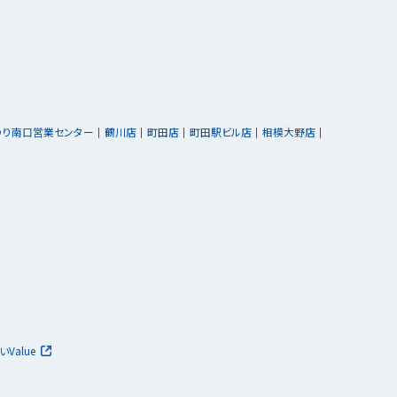
ゆり南口営業センター
鶴川店
町田店
町田駅ビル店
相模大野店
いValue