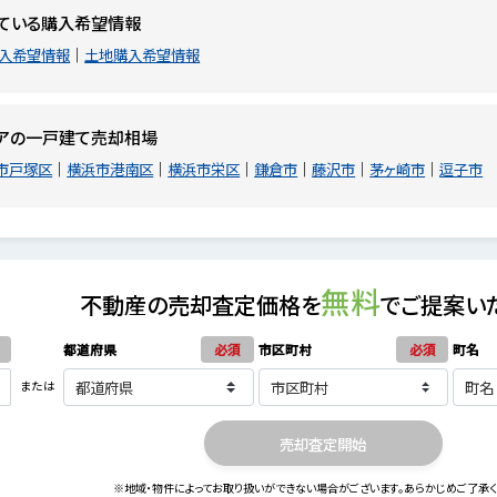
ている購入希望情報
入希望情報
土地購入希望情報
リアの一戸建て売却相場
市戸塚区
横浜市港南区
横浜市栄区
鎌倉市
藤沢市
茅ヶ崎市
逗子市
無料
不動産の売却査定価格を
でご提案い
都道府県
必須
市区町村
必須
町名
または
売却査定開始
※地域・物件によってお取り扱いができない場合がございます。あらかじめご了承く