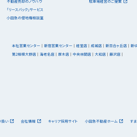
不動産売却のノウハウ
駐車場経営のご提案
「リースバック」サービス
小田急の借地権相談室
本社営業センター
新宿営業センター
経堂店
成城店
新百合ヶ丘店
新
第2相模大野店
海老名店
厚木店
中央林間店
大和店
藤沢店
り扱い
会社情報
キャリア採用サイト
小田急不動産ホーム
すま