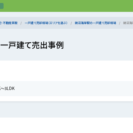
定・不動産買取
一戸建て売却相場（エリアを選ぶ）
鵠沼海岸駅の一戸建て売却相場
鵠沼海
の一戸建て売出事例
K～3LDK