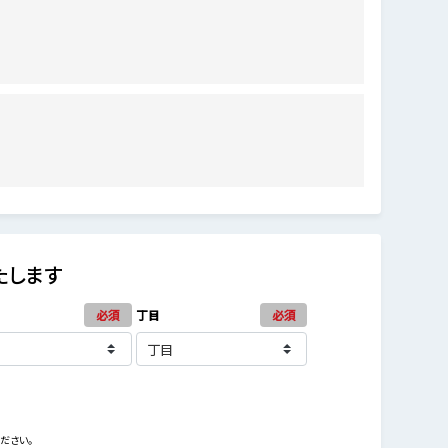
たします
必須
丁目
必須
ださい。