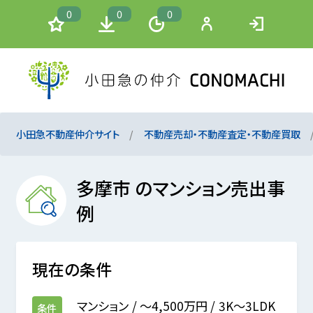
0
0
0
小田急不動産仲介サイト
不動産売却・不動産査定・不動産買取
多摩市 のマンション売出事
例
現在の条件
マンション
～4,500万円
3K～3LDK
条件