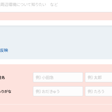
を反映
姓名
ふりがな