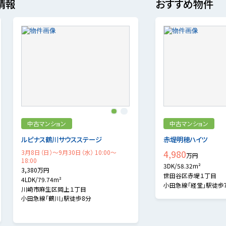
情報
おすすめ物件
1
2
中古マンション
中古マンション
ルピナス鶴川サウスステージ
赤堤明穂ハイツ
3月8日（日）～9月30日（水） 10:00～
4,980
万円
18:00
3DK/58.32m²
3,380万円
世田谷区赤堤１丁目
4LDK/79.74m²
小田急線「経堂」駅徒歩
川崎市麻生区岡上１丁目
小田急線「鶴川」駅徒歩8分