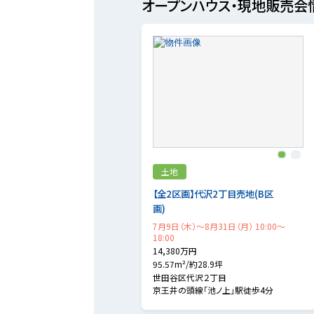
オープンハウス・現地販売会
1
2
土地
【全2区画】代沢2丁目売地(B区
画)
7月9日（木）～8月31日（月） 10:00～
18:00
14,380万円
95.57m²/約28.9坪
世田谷区代沢２丁目
京王井の頭線「池ノ上」駅徒歩4分