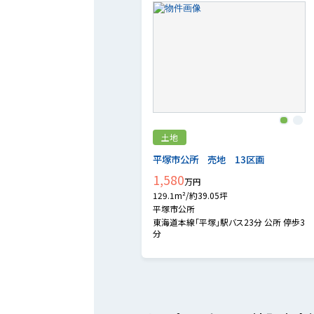
1
2
土地
平塚市公所 売地 13区画
1,580
万円
129.1m²/約39.05坪
平塚市公所
東海道本線「平塚」駅バス23分 公所 停歩3
分