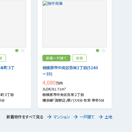
1
2
1
2
築
新築一戸建て
新築
本町３丁
相模原市中央区弥栄2丁目(5240
ー35)
4,080
万円
3LDK/81.71m²
本町３丁目
相模原市中央区弥栄２丁目
0分
横浜線「淵野辺」駅バス6分 弥栄 停歩5分
新着物件をすべて見る
マンション
一戸建て
土地