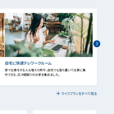
自宅に快適テレワークルーム
夕食後には
家で仕事をする人も増えた昨今、自宅でも落ち着いて仕事に集
朝起きた後やご
中できる、広々間取りのお家を集めました。
フバルコニー付
した。
ライフプランをすべて見る