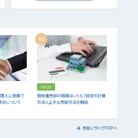
4位
Vol.28
代理人に依頼で
借地権売却の相場はいくら？目安の計算
意点について
方法と上手な売却方法を解説
売却ノウハウTOPへ