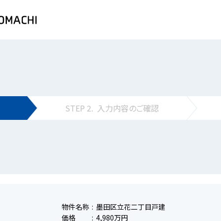
STEP
2.
入力内容の
ご確認
物件名称
墨田区立花二丁目戸建
価格
4,980万円