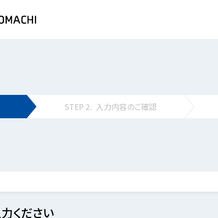
STEP
2.
入力内容の
ご確認
力ください