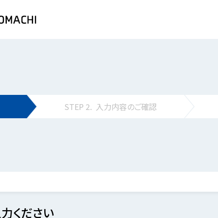
STEP
2.
入力内容の
ご確認
力ください