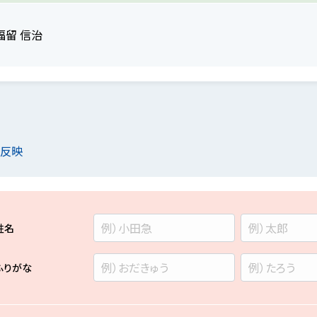
福留 信治
を反映
姓名
ふりがな