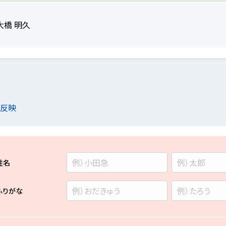
大橋 明久
を反映
姓名
ふりがな