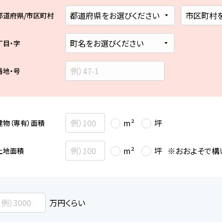
都道府県/市区町村
丁目・字
番地・号
m²
坪
建物（専有）面積
※おおよそで構
m²
坪
土地面積
万円くらい