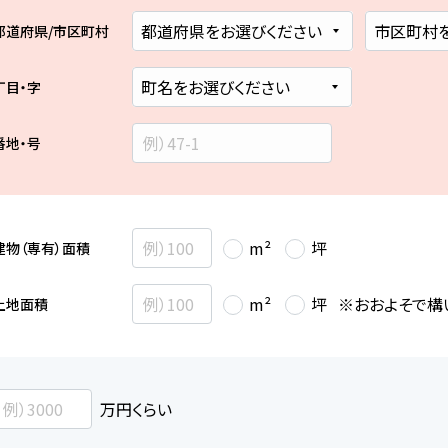
都道府県/市区町村
丁目・字
番地・号
m²
坪
建物（専有）面積
※おおよそで構
m²
坪
土地面積
万円くらい