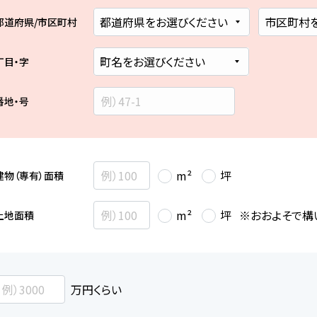
都道府県/市区町村
丁目・字
番地・号
m²
坪
建物（専有）面積
※おおよそで構
m²
坪
土地面積
万円くらい