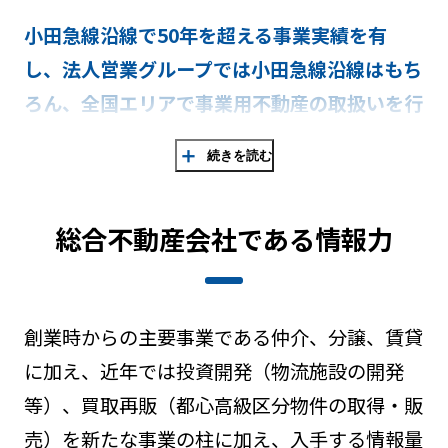
小田急線沿線で50年を超える事業実績を有
し、法人営業グループでは小田急線沿線はもち
ろん、
全国エリアで事業用不動産の取扱いを行
っております。
続きを読む
小田急グループの組織力を活かし、不動産の売
却・購入をはじめ資産の活用を
お考えのお客様
総合不動産会社である情報力
に、マーケット動向や各種情報を的確に捉えた
最適なプランをご提案致します。
創業時からの主要事業である仲介、分譲、賃貸
に加え、
近年では投資開発（物流施設の開発
等）、買取再販（都心高級区分物件の取得・販
売）を
新たな事業の柱に加え、入手する情報量