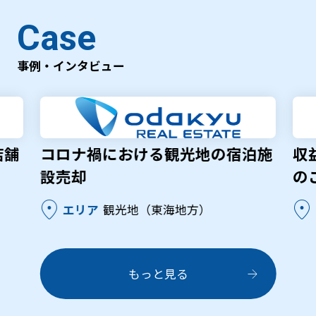
Case
事例・インタビュー
店舗
コロナ禍における観光地の宿泊施
収
設売却
の
location_on
location_on
エリア
観光地（東海地方）
もっと見る