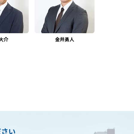
大介
金井勇人
ださい