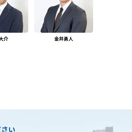
大介
金井勇人
ださい