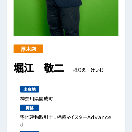
厚木店
堀江 敬二
ほりえ けいじ
出身地
神奈川県開成町
資格
宅地建物取引士 、相続マイスターＡｄｖａｎｃｅ
ｄ