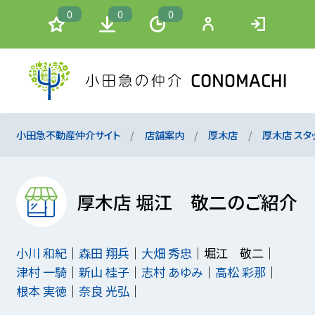
0
0
0
小田急不動産仲介サイト
店舗案内
厚木店
厚木店 スタ
厚木店 堀江 敬二のご紹介
小川 和紀
森田 翔兵
大畑 秀忠
堀江 敬二
津村 一騎
新山 桂子
志村 あゆみ
高松 彩那
根本 実徳
奈良 光弘