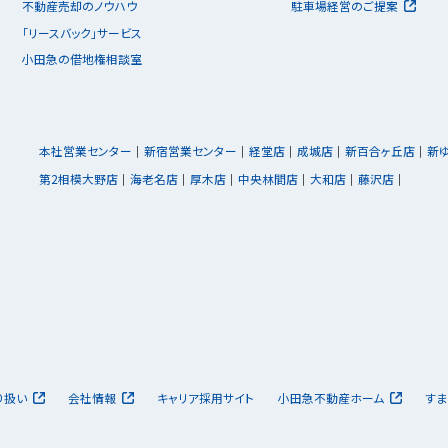
不動産売却のノウハウ
駐車場経営のご提案
「リースバック」サービス
小田急の借地権相談室
本社営業センター
新宿営業センター
経堂店
成城店
新百合ヶ丘店
新
第2相模大野店
海老名店
厚木店
中央林間店
大和店
藤沢店
り扱い
会社情報
キャリア採用サイト
小田急不動産ホーム
すま