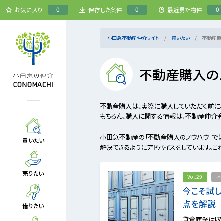
0
0
0
お気に入り
保存した条件
最近見た物件
小田急不動産仲介サイト
買いたい
不動産購
不動産購入の
不動産購入は、実際に購入していただく前に
もちろん、購入に関する情報は、不動産仲介
小田急不動産の「不動産購入のノウハウ」では
買いたい
解決できるようにアドバイスをしています。
売りたい
Vol.29
不
今こそ試
点を解説
借りたい
貸倉庫業は収