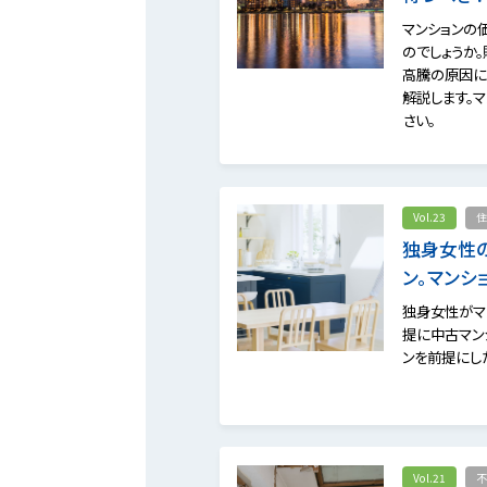
マンションの
のでしょうか
高騰の原因に
解説します。
さい。
Vol.23
住
独身女性
ン。マンシ
独身女性がマ
提に中古マン
ンを前提にし
Vol.21
不