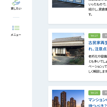
いったもので
貸したい
紹介し、貸倉
す。
メニュー
Vol.27
不
古民家再生
れ、注意
老朽化や設備
とも多いでし
ベーション」
しく解説します
Vol.25
不
マンショ
待つべき？