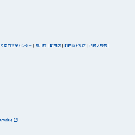
ゆり南口営業センター
鶴川店
町田店
町田駅ビル店
相模大野店
いValue