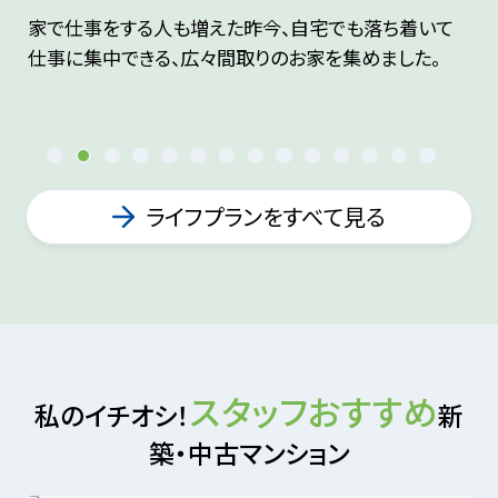
家で仕事をする人も増えた昨今、自宅でも落ち着いて
朝
仕事に集中できる、広々間取りのお家を集めました。
け
の
1
2
3
4
5
6
7
8
9
10
11
12
13
14
ライフプランをすべて見る
スタッフおすすめ
私のイチオシ！
新
築・中古マンション