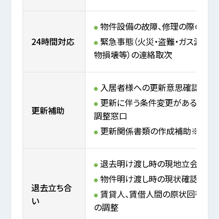
物件設備の故障、修理の際の取
24時間対応
緊急事態（火災・盗難・ガス漏れ・
物損壊等）の連絡取次
入居者様への更新意思確認
更新に伴う条件変更がある場合
更新補助
調整窓口
更新関係書類の作成補助※2
退去明け渡し時の現地立会代行
物件明け渡し時の現状確認
退去立ち合
賃貸人、賃借人間の原状回復費
い
の調整