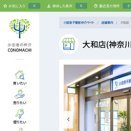
0
0
0
お気に入り
保存した条件
最近見た物件
小田急不動産仲介サイト
店舗案内
大和店
大和店
(神奈
買いたい
売りたい
借りたい