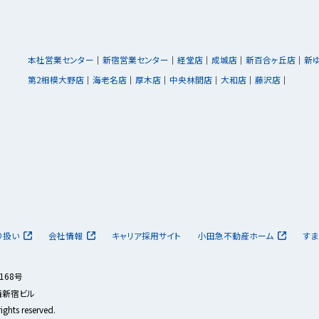
本社営業センター
新宿営業センター
経堂店
成城店
新百合ヶ丘店
新
第2相模大野店
海老名店
厚木店
中央林間店
大和店
藤沢店
り扱い
会社情報
キャリア採用サイト
小田急不動産ホーム
すま
168号
急西新宿ビル
ights reserved.