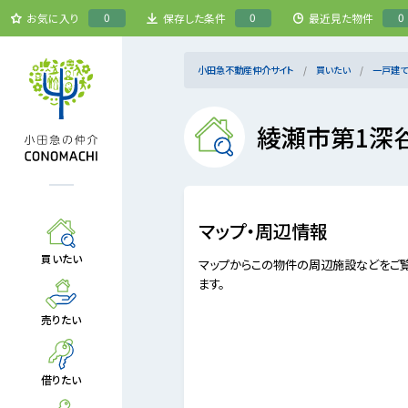
0
0
0
お気に入り
保存した条件
最近見た物件
小田急不動産仲介サイト
買いたい
一戸建て
綾瀬市第1深
マップ・周辺情報
買いたい
マップからこの物件の周辺施設などをご
ます。
売りたい
借りたい