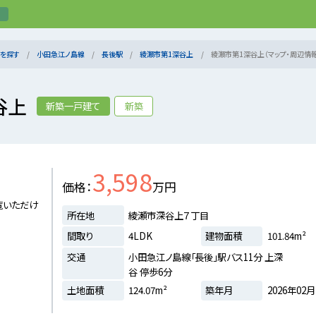
を探す
小田急江ノ島線
長後駅
綾瀬市第1深谷上
綾瀬市第1深谷上（マップ・周辺情報
谷上
新築一戸建て
新築
3,598
価格
万円
覧いただけ
所在地
綾瀬市深谷上７丁目
間取り
4LDK
建物面積
101.84m²
交通
小田急江ノ島線「長後」駅バス11分 上深
谷 停歩6分
土地面積
124.07m²
築年月
2026年02月