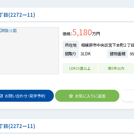
(2272ー11)
5,180
価格
万円
所在地
相模原市中央区宮下本町２丁
間取り
3LDK
建物面積
95
LDK15畳以上
築5年以内
お問い合わせ・見学予約
お気に入りに追加
(2272ー11)