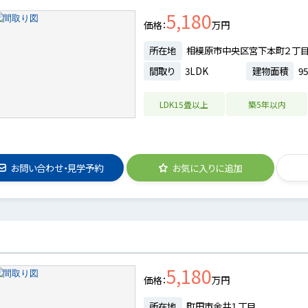
5,180
価格
万円
所在地
相模原市中央区宮下本町２丁
間取り
3LDK
建物面積
95
LDK15畳以上
築5年以内
お問い合わせ・見学予約
お気に入りに追加
5,180
価格
万円
所在地
町田市金井１丁目