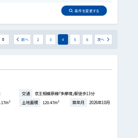
条件を
変更
する
前へ
2
3
4
5
6
次へ
目
交通
京王相模原線「多摩境」駅徒歩13分
.17m²
土地面積
120.47m²
築年月
2026年10月