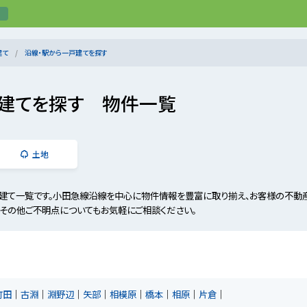
建て
沿線・駅から一戸建てを探す
建てを探す 物件一覧
土地
建て一覧です。小田急線沿線を中心に物件情報を豊富に取り揃え、お客様の不動産
、その他ご不明点についてもお気軽にご相談ください。
町田
古淵
淵野辺
矢部
相模原
橋本
相原
片倉