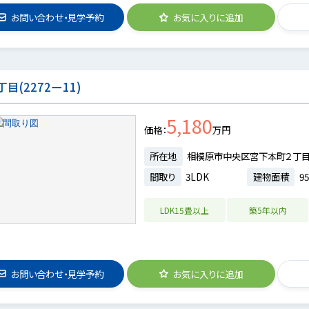
お問い合わせ・見学予約
お気に入りに追加
(2272ー11)
5,180
価格
万円
所在地
相模原市中央区宮下本町２丁
間取り
3LDK
建物面積
95
LDK15畳以上
築5年以内
お問い合わせ・見学予約
お気に入りに追加