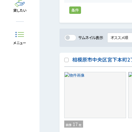
条件
貸したい
サムネイル表示
メニュー
相模原市中央区宮下本町2丁目
17
画像
枚