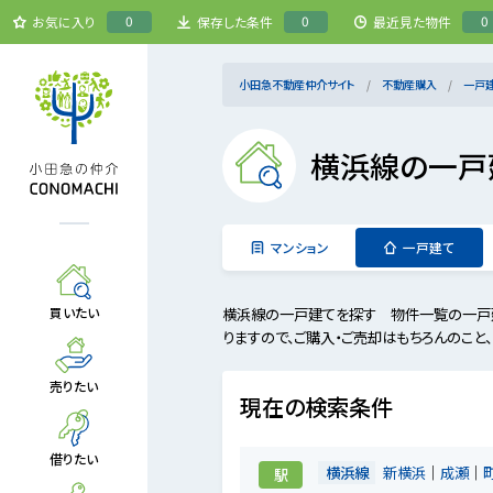
0
0
0
お気に入り
保存した条件
最近見た物件
小田急不動産仲介サイト
不動産購入
一戸
横浜線の一戸
マンション
一戸建て
横浜線の一戸建てを探す 物件一覧の一戸
買いたい
りますので、ご購入・ご売却はもちろんのこと
売りたい
現在の検索条件
借りたい
横浜線
新横浜
成瀬
駅