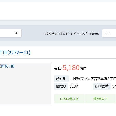
318
検索結果
件（91件～120件を表示）
(2272ー11)
5,180
価格
万円
所在地
相模原市中央区宮下本町２丁
間取り
3LDK
建物面積
97
LDK15畳以上
築5年以内