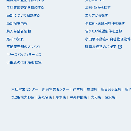
無料買取査定を依頼する
沿線・駅から探す
売却について相談する
エリアから探す
売却相場情報
事務所・店舗用物件を探す
購入希望者情報
借りたい希望条件を登録
売却の流れ
小田急不動産の自社管理物件
不動産売却のノウハウ
駐車場経営のご提案
「リースバック」サービス
小田急の借地権相談室
本社営業センター
新宿営業センター
経堂店
成城店
新百合ヶ丘店
新
第2相模大野店
海老名店
厚木店
中央林間店
大和店
藤沢店