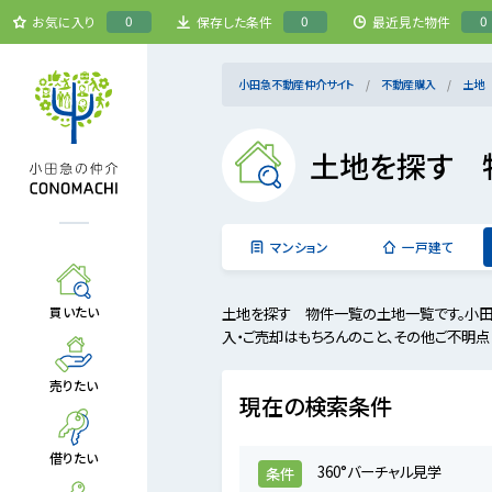
0
0
0
お気に入り
保存した条件
最近見た物件
小田急不動産仲介サイト
不動産購入
土地
土地を探す 
マンション
一戸建て
土地を探す 物件一覧の土地一覧です。小田
買いたい
入・ご売却はもちろんのこと、その他ご不明点
売りたい
現在の検索条件
借りたい
360°バーチャル見学
条件