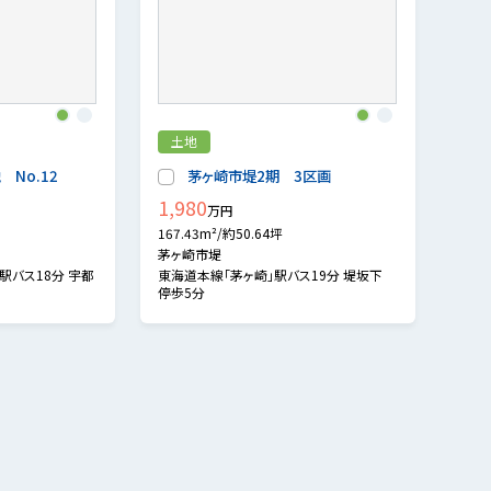
1
2
1
2
土地
No.12
茅ヶ崎市堤2期 3区画
1,980
万円
167.43m²/約50.64坪
茅ヶ崎市堤
駅バス18分 宇都
東海道本線「茅ヶ崎」駅バス19分 堤坂下
停歩5分