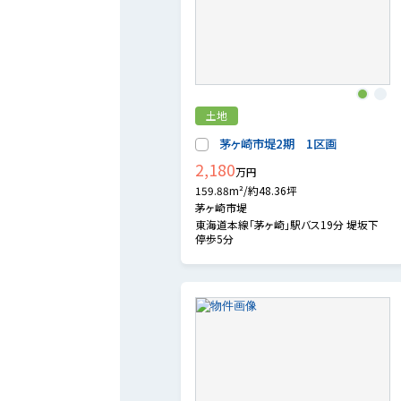
1
2
土地
茅ヶ崎市堤2期 1区画
2,180
万円
159.88m²/約48.36坪
茅ヶ崎市堤
東海道本線「茅ヶ崎」駅バス19分 堤坂下
停歩5分