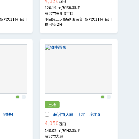
4,130
万円
120.19m²/約36.35坪
藤沢市石川３丁目
駅バス11分 石川
小田急江ノ島線「湘南台」駅バス11分 石川
橋 停歩2分
1
2
1
2
土地
 宅地4
藤沢市大庭 土地 宅地6
4,050
万円
140.02m²/約42.35坪
藤沢市大庭