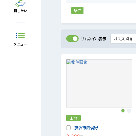
条件
貸したい
サムネイル表示
メニュー
1
2
土地
藤沢市西俣野