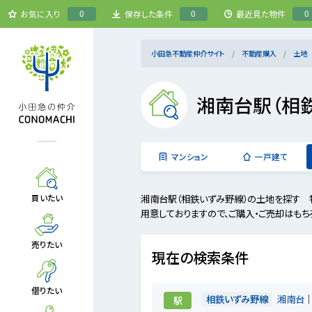
0
0
0
お気に入り
保存した条件
最近見た物件
小田急不動産仲介サイト
不動産購入
土地
湘南台駅（相
マンション
一戸建て
湘南台駅（相鉄いずみ野線）の土地を探す 
買いたい
用意しておりますので、ご購入・ご売却はもち
売りたい
現在の検索条件
借りたい
相鉄いずみ野線
湘南台
駅