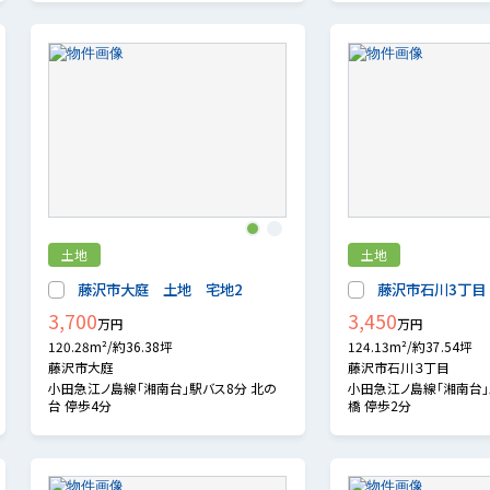
1
2
土地
土地
藤沢市大庭 土地 宅地2
藤沢市石川3丁目
3,700
3,450
万円
万円
120.28m²/約36.38坪
124.13m²/約37.54坪
藤沢市大庭
藤沢市石川３丁目
小田急江ノ島線「湘南台」駅バス8分 北の
小田急江ノ島線「湘南台」
台 停歩4分
橋 停歩2分