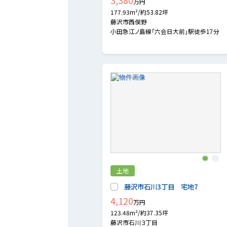
3,380
万円
177.93m²/約53.82坪
藤沢市西俣野
小田急江ノ島線「六会日大前」駅徒歩17分
1
2
土地
藤沢市石川3丁目 宅地7
4,120
万円
123.48m²/約37.35坪
藤沢市石川３丁目