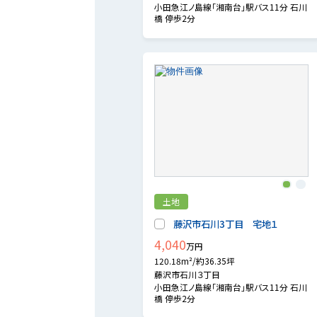
小田急江ノ島線「湘南台」駅バス11分 石川
橋 停歩2分
1
2
土地
藤沢市石川3丁目 宅地１
4,040
万円
120.18m²/約36.35坪
藤沢市石川３丁目
小田急江ノ島線「湘南台」駅バス11分 石川
橋 停歩2分