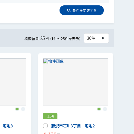
条件を
変更
する
25
検索結果
件（1件～25件を表示）
1
2
1
2
土地
 宅地8
藤沢市石川3丁目 宅地2