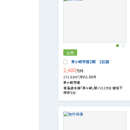
1
2
土地
茅ヶ崎市堤2期 2区画
2,480
万円
171.53m²/約51.88坪
茅ヶ崎市堤
東海道本線「茅ヶ崎」駅バス19分 堤坂下
停歩5分