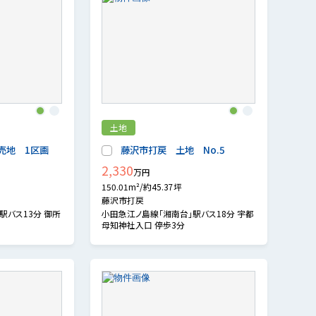
1
2
1
2
土地
売地 1区画
藤沢市打戻 土地 No.5
2,330
万円
150.01m²/約45.37坪
藤沢市打戻
駅バス13分 御所
小田急江ノ島線「湘南台」駅バス18分 宇都
母知神社入口 停歩3分