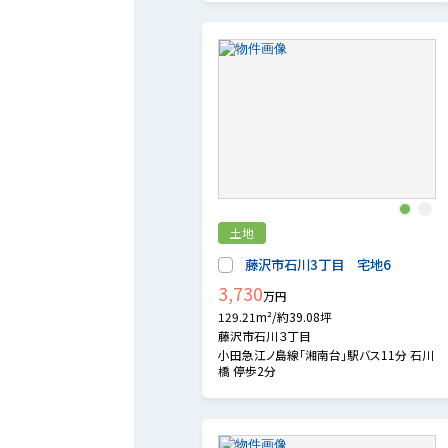
1
2
土地
藤沢市石川3丁目 宅地6
3,730
万円
129.21m²/約39.08坪
藤沢市石川３丁目
小田急江ノ島線「湘南台」駅バス11分 石川
橋 停歩2分