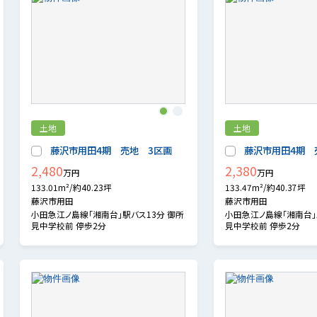
1
2
土地
土地
藤沢市用田4期 売地 3区画
藤沢市用田4期 
2,480
2,380
万円
万円
133.01m²/約40.23坪
133.47m²/約40.37坪
藤沢市用田
藤沢市用田
小田急江ノ島線「湘南台」駅バス13分 御所
小田急江ノ島線「湘南台」
見中学校前 停歩2分
見中学校前 停歩2分