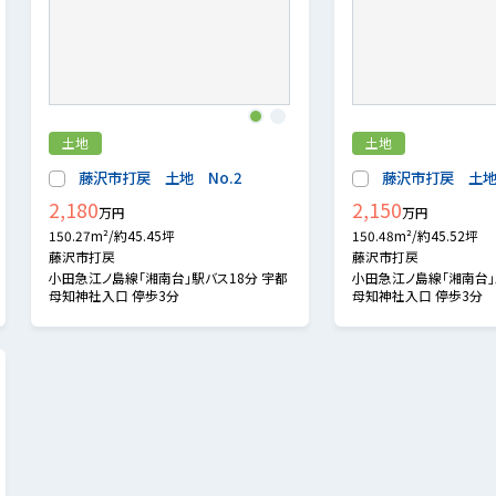
1
2
土地
土地
藤沢市打戻 土地 No.2
藤沢市打戻 土地 
2,180
2,150
万円
万円
150.27m²/約45.45坪
150.48m²/約45.52坪
藤沢市打戻
藤沢市打戻
小田急江ノ島線「湘南台」駅バス18分 宇都
小田急江ノ島線「湘南台」
母知神社入口 停歩3分
母知神社入口 停歩3分