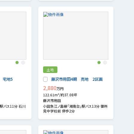
1
2
1
2
土地
 宅地5
藤沢市用田4期 売地 2区画
2,880
万円
122.61m²/約37.08坪
藤沢市用田
駅バス11分 石川
小田急江ノ島線「湘南台」駅バス13分 御所
見中学校前 停歩2分