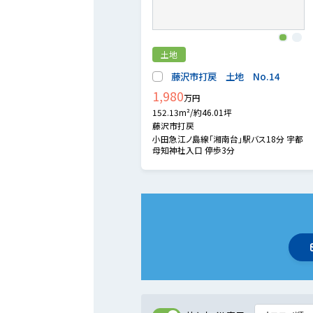
1
2
土地
藤沢市打戻 土地 No.14
1,980
万円
152.13m²/約46.01坪
藤沢市打戻
小田急江ノ島線「湘南台」駅バス18分 宇都
母知神社入口 停歩3分