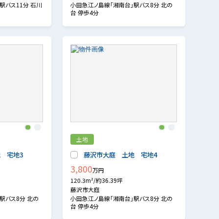
駅バス11分 石川
小田急江ノ島線「湘南台」駅バス8分 北の
台 停歩4分
1
2
1
2
土地
 宅地3
藤沢市大庭 土地 宅地4
3,800
万円
120.3m²/約36.39坪
藤沢市大庭
駅バス8分 北の
小田急江ノ島線「湘南台」駅バス8分 北の
台 停歩4分