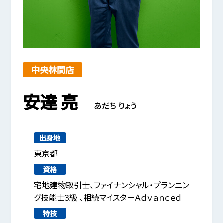
中央林間店
安達 亮
あだち りょう
出身地
東京都
資格
宅地建物取引士、ファイナンシャル・プランニン
グ技能士3級 、相続マイスターＡｄｖａｎｃｅｄ
特技