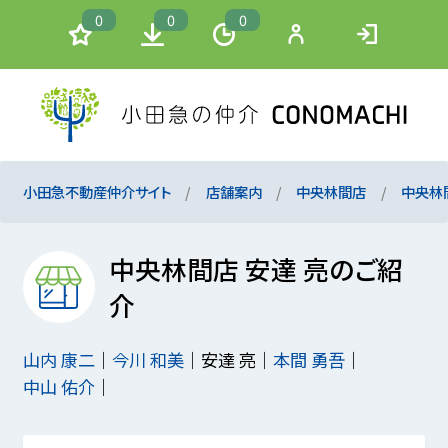
0
0
0
小田急不動産仲介サイト
店舗案内
中央林間店
中央林
中央林間店 安達 亮のご紹
介
山内 康二
今川 和美
安達 亮
本間 勇吾
中山 佑介