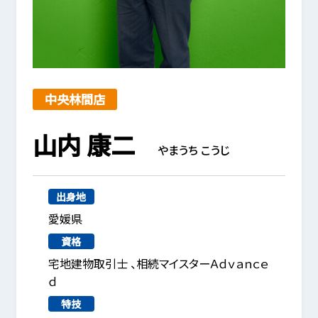
中央林間店
山内 康二
やまうち こうじ
出身地
愛媛県
資格
宅地建物取引士 、相続マイスターＡｄｖａｎｃｅ
ｄ
特技