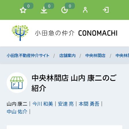
0
0
0
小田急不動産仲介サイト
店舗案内
中央林間店
中央林
中央林間店 山内 康二のご
紹介
山内 康二
今川 和美
安達 亮
本間 勇吾
中山 佑介