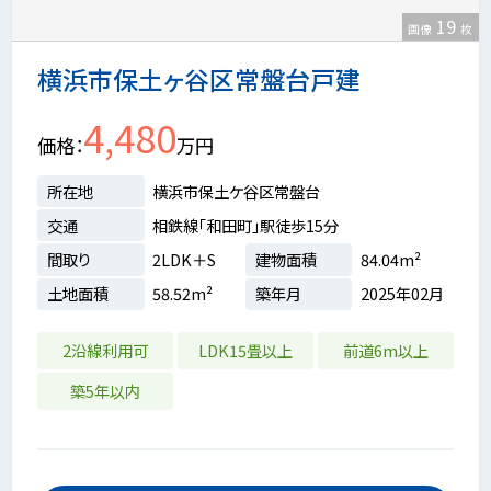
19
画像
枚
横浜市保土ヶ谷区常盤台戸建
4,480
価格
万円
所在地
横浜市保土ケ谷区常盤台
交通
相鉄線「和田町」駅徒歩15分
間取り
2LDK＋S
建物面積
84.04m²
土地面積
58.52m²
築年月
2025年02月
2沿線利用可
LDK15畳以上
前道6m以上
築5年以内