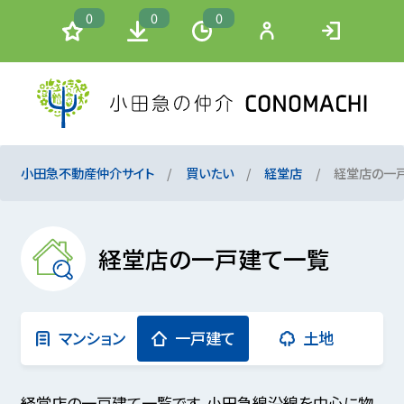
0
0
0
小田急不動産仲介サイト
買いたい
経堂店
経堂店の一
経堂店の一戸建て一覧
マンション
一戸建て
土地
経堂店の一戸建て一覧です。小田急線沿線を中心に物