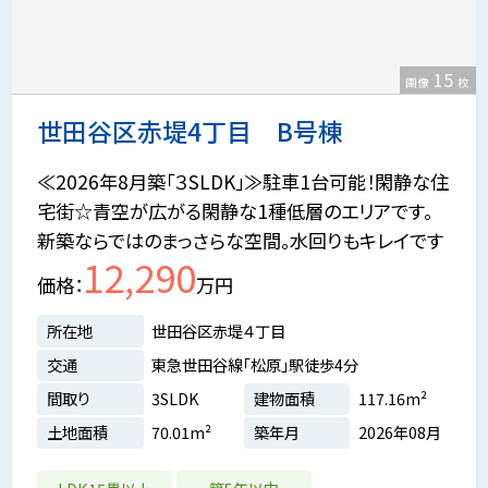
15
画像
枚
世田谷区赤堤4丁目 B号棟
≪2026年8月築「３SLDK」≫駐車1台可能！閑静な住
宅街☆青空が広がる閑静な1種低層のエリアです。
新築ならではのまっさらな空間。水回りもキレイです
12,290
価格
万円
所在地
世田谷区赤堤４丁目
交通
東急世田谷線「松原」駅徒歩4分
間取り
3SLDK
建物面積
117.16m²
土地面積
70.01m²
築年月
2026年08月