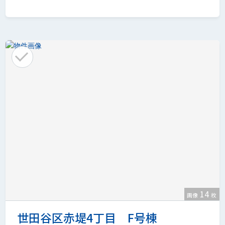
14
画像
枚
世田谷区赤堤4丁目 F号棟