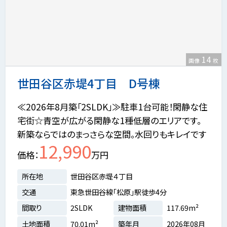
14
画像
枚
世田谷区赤堤4丁目 D号棟
≪2026年8月築「2SLDK」≫駐車1台可能！閑静な住
宅街☆青空が広がる閑静な1種低層のエリアです。
新築ならではのまっさらな空間。水回りもキレイです
12,990
価格
万円
所在地
世田谷区赤堤４丁目
交通
東急世田谷線「松原」駅徒歩4分
間取り
2SLDK
建物面積
117.69m²
土地面積
70.01m²
築年月
2026年08月