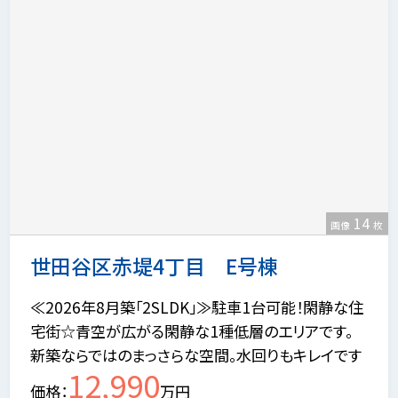
14
画像
枚
世田谷区赤堤4丁目 E号棟
≪2026年8月築「2SLDK」≫駐車1台可能！閑静な住
宅街☆青空が広がる閑静な1種低層のエリアです。
新築ならではのまっさらな空間。水回りもキレイです
12,990
価格
万円