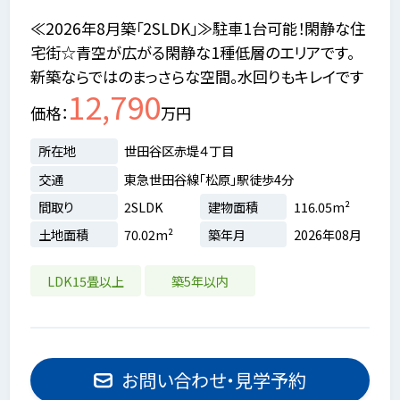
≪2026年8月築「2SLDK」≫駐車1台可能！閑静な住
宅街☆青空が広がる閑静な1種低層のエリアです。
新築ならではのまっさらな空間。水回りもキレイです
12,790
価格
万円
所在地
世田谷区赤堤４丁目
交通
東急世田谷線「松原」駅徒歩4分
間取り
2SLDK
建物面積
116.05m²
土地面積
70.02m²
築年月
2026年08月
LDK15畳以上
築5年以内
お問い合わせ・見学予約