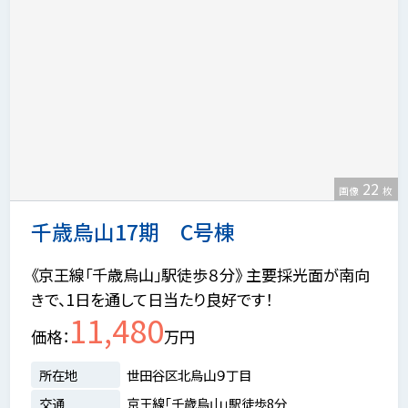
22
画像
枚
千歳烏山17期 C号棟
《京王線「千歳烏山」駅徒歩８分》 主要採光面が南向
きで、1日を通して日当たり良好です！
11,480
価格
万円
所在地
世田谷区北烏山９丁目
交通
京王線「千歳烏山」駅徒歩8分