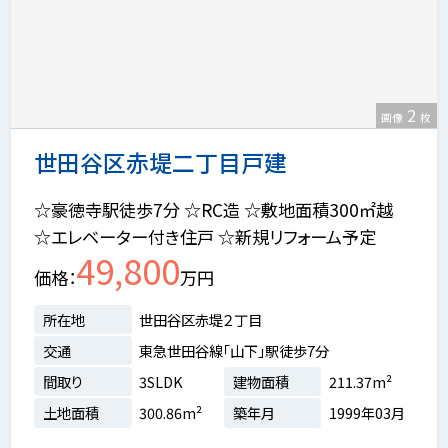
2
画像
枚
世田谷区赤堤二丁目戸建
☆豪徳寺駅徒歩7分 ☆RC造 ☆敷地面積300㎡越
☆エレベーター付き住戸 ☆新規リフォーム予定
49,800
価格
万円
所在地
世田谷区赤堤２丁目
交通
東急世田谷線「山下」駅徒歩7分
間取り
3SLDK
建物面積
211.37m²
土地面積
300.86m²
築年月
1999年03月