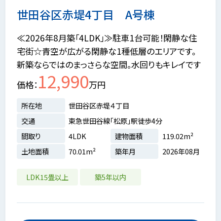
世田谷区赤堤4丁目 A号棟
≪2026年8月築「4LDK」≫駐車1台可能！閑静な住
宅街☆青空が広がる閑静な1種低層のエリアです。
新築ならではのまっさらな空間。水回りもキレイです
12,990
価格
万円
所在地
世田谷区赤堤４丁目
交通
東急世田谷線「松原」駅徒歩4分
間取り
4LDK
建物面積
119.02m²
土地面積
70.01m²
築年月
2026年08月
LDK15畳以上
築5年以内