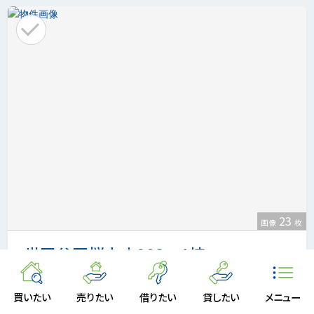
23
画像
枚
世田谷区桜上水208 1棟
10,780
価格
万円
買いたい
売りたい
借りたい
貸したい
メニュー