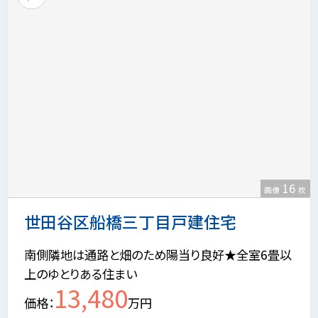
16
画像
枚
世田谷区船橋三丁目戸建住宅
南側隣地は通路と畑のため陽当り良好★全室6畳以
上のゆとりある住まい
13,480
価格
万円