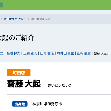
町田店 スタッフ紹介
町田店 齋藤 大起
大起のご紹介
将史
髙橋 将太
玉利 寛人
田村 由佳
城井田 真生
山﨑 龍翼
齋藤 大起
町田店
齋藤 大起
さいとう だいき
神奈川県伊勢原市
出身地