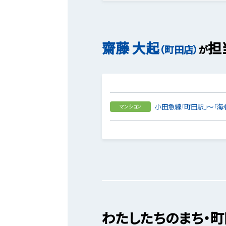
齋藤 大起
担
（町田店）
が
小田急線「町田駅」～「海
マンション
わたしたちのまち・町