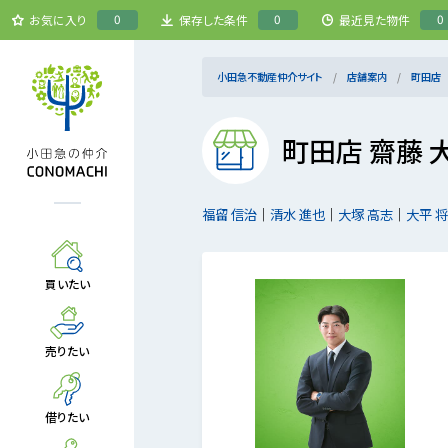
0
0
0
お気に入り
保存した条件
最近見た物件
小田急不動産仲介サイト
店舗案内
町田店
町田店 齋藤 
福留 信治
清水 進也
大塚 高志
大平 
買いたい
売りたい
借りたい