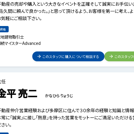
不動産の売却や購入という大きなイベントを正確そして誠実にお手伝いさ
「佐久間に頼んで良かった。」と思って頂けるよう、お客様を第一に考え、
お気軽にご相談下さい。
資格
宅地建物取引士
続マイスターAdvanced
このスタッフに購入について相談する
このスタッ
主任
金平 亮二
かなひら りょうじ
不動産仲介営業経験および多摩区に住んで３０余年の経験と知識と情報
は常に「誠実」に接し「熱意」を持った営業をモットーにご満足いただける
ださい。