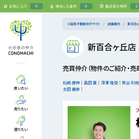
0
0
0
お気に入り
保存した条件
最近見た物件
小田急不動産仲介サイト
店舗案内
新百合
新百合ヶ丘店
売買仲介（物件のご紹介・売
松崎 康伸
島田 薫
深澤 隆俊
熊谷 利樹
買いたい
太田 義幸
売りたい
借りたい