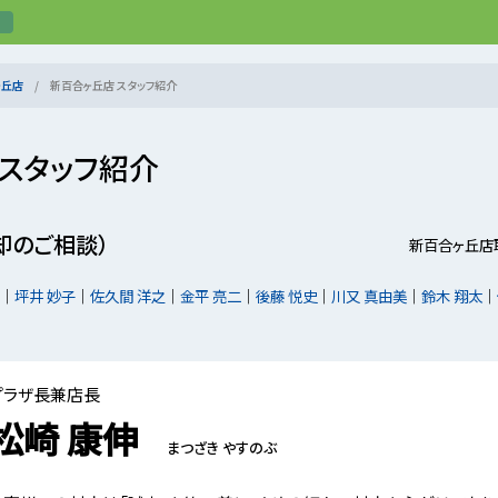
ヶ丘店
新百合ヶ丘店 スタッフ紹介
 スタッフ紹介
却のご相談）
新百合ヶ丘店
坪井 妙子
佐久間 洋之
金平 亮二
後藤 悦史
川又 真由美
鈴木 翔太
プラザ長兼店長
松崎 康伸
まつざき やすのぶ