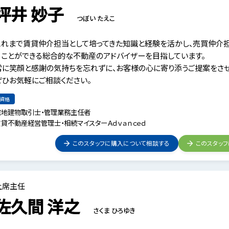
坪井 妙子
つぼい たえこ
これまで賃貸仲介担当として培ってきた知識と経験を活かし、売買仲介
ることができる総合的な不動産のアドバイザーを目指しています。
常に笑顔と感謝の気持ちを忘れずに、お客様の心に寄り添うご提案をさせ
ぜひお気軽にご相談ください。
資格
宅地建物取引士・管理業務主任者
賃貸不動産経営管理士・相続マイスターＡｄｖａｎｃｅｄ
このスタッフに購入について相談する
このスタッ
上席主任
佐久間 洋之
さくま ひろゆき