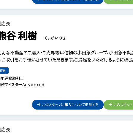
副店長
熊谷 利樹
くまがい りき
大切な不動産のご購入・ご売却等は信頼の小田急グループ、小田急不動産
なお取引をお手伝いさせていただきます。ご満足をいただけるように頑張
資格
宅地建物取引士
続マイスターＡｄｖａｎｃｅｄ
このスタッフに購入について相談する
このスタッ
副店長