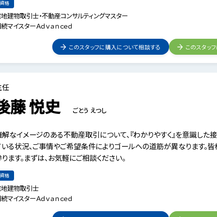
資格
宅地建物取引士・不動産コンサルティングマスター
続マイスターＡｄｖａｎｃｅｄ
このスタッフに購入について相談する
このスタッ
主任
後藤 悦史
ごとう えつし
難解なイメージのある不動産取引について、『わかりやすく』を意識した
ている状況、ご事情やご希望条件によりゴールへの道筋が異なります。皆
参ります。まずは、お気軽にご相談ください。
資格
宅地建物取引士
続マイスターＡｄｖａｎｃｅｄ