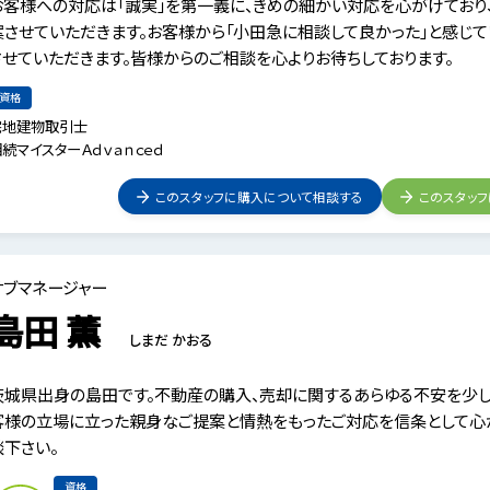
お客様への対応は「誠実」を第一義に、きめの細かい対応を心がけており
案させていただきます。お客様から「小田急に相談して良かった」と感じ
させていただきます。皆様からのご相談を心よりお待ちしております。
資格
宅地建物取引士
続マイスターＡｄｖａｎｃｅｄ
このスタッフに購入について相談する
このスタッ
サブマネージャー
島田 薫
しまだ かおる
茨城県出身の島田です。不動産の購入、売却に関するあらゆる不安を少し
客様の立場に立った親身なご提案と情熱をもったご対応を信条として心が
談下さい。
資格