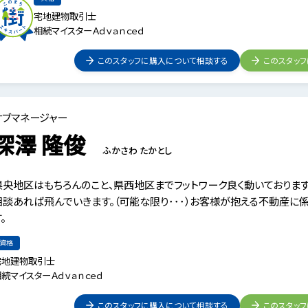
宅地建物取引士
相続マイスターＡｄｖａｎｃｅｄ
このスタッフに購入について相談する
このスタッ
サブマネージャー
深澤 隆俊
ふかさわ たかとし
県央地区はもちろんのこと、県西地区までフットワーク良く動いております
相談あれば飛んでいきます。（可能な限り･･･）お客様が抱える不動産に
。
資格
宅地建物取引士
続マイスターＡｄｖａｎｃｅｄ
このスタッフに購入について相談する
このスタッ