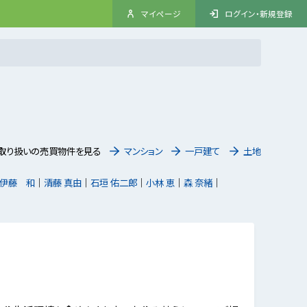
マイページ
ログイン・新規登録
取り扱いの売買物件を見る
マンション
一戸建て
土地
伊藤 和
清藤 真由
石垣 佑二郎
小林 恵
森 奈緒