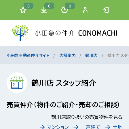
0
0
0
小田急不動産仲介サイト
店舗案内
鶴川店
鶴川店 スタ
鶴川店 スタッフ紹介
売買仲介（物件のご紹介・売却のご相談）
鶴川店取り扱いの売買物件を見る
マンション
一戸建て
土地