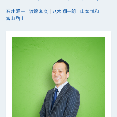
石井 源一
渡邉 和久
八木 翔一朗
山本 博和
富山 啓士