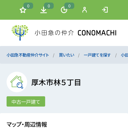
0
0
0
小田急不動産仲介サイト
買いたい
一戸建てを探す
小
厚木市林５丁目
中古一戸建て
マップ・周辺情報