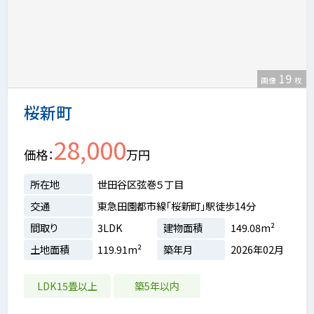
19
画像
枚
桜新町
28,000
価格
万円
所在地
世田谷区弦巻５丁目
交通
東急田園都市線「桜新町」駅徒歩14分
間取り
3LDK
建物面積
149.08m²
土地面積
119.91m²
築年月
2026年02月
LDK15畳以上
築5年以内