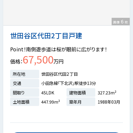
6
画像
枚
世田谷区代田2丁目戸建
Point！南側遊歩道は桜が眼前に広がります！
67,500
価格
万円
所在地
世田谷区代田２丁目
交通
小田急線「下北沢」駅徒歩13分
間取り
4SLDK
建物面積
327.23m²
土地面積
447.99m²
築年月
1988年03月