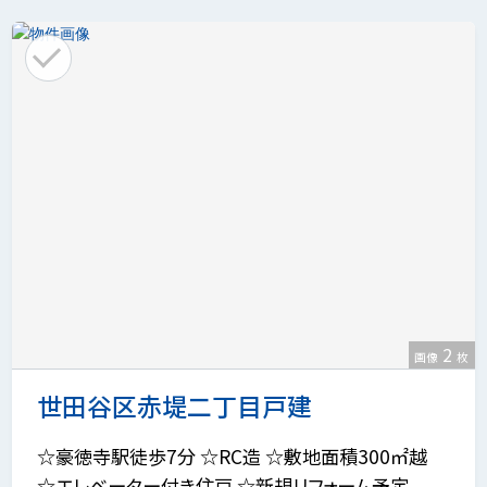
2
画像
枚
世田谷区赤堤二丁目戸建
☆豪徳寺駅徒歩7分 ☆RC造 ☆敷地面積300㎡越
☆エレベーター付き住戸 ☆新規リフォーム予定