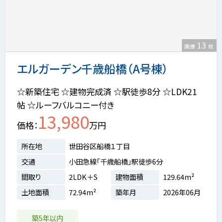
13
画像
枚
エルガーデン千歳船橋（A号棟）
☆新築住宅 ☆建物完成済 ☆駅徒歩8分 ☆LDK21
帖 ☆ルーフバルコニー付き
13,980
価格
万円
所在地
世田谷区船橋１丁目
交通
小田急線「千歳船橋」駅徒歩6分
間取り
2LDK＋S
建物面積
129.64m²
土地面積
72.94m²
築年月
2026年06月
築5年以内