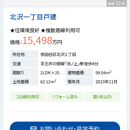
22
画像
枚
北沢一丁目戸建
★住環境良好 ★複数路線利用可
15,498
価格
万円
所在地
世田谷区北沢１丁目
交通
京王井の頭線「池ノ上」駅徒歩4分
間取り
2LDK＋2S
建物面積
99.04m²
土地面積
62.12m²
築年月
2023年11月
2沿線利用可
リフォーム済み
築5年以内
お問い合わせ・見学予約