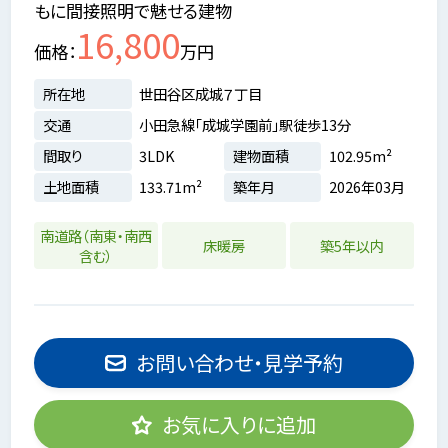
もに間接照明で魅せる建物
16,800
価格
万円
所在地
世田谷区成城７丁目
交通
小田急線「成城学園前」駅徒歩13分
間取り
3LDK
建物面積
102.95m²
土地面積
133.71m²
築年月
2026年03月
南道路（南東・南西
床暖房
築5年以内
含む）
お問い合わせ・見学予約
お気に入りに追加