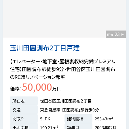
23
画像
枚
玉川田園調布2丁目戸建
【エレベーター・地下室・屋根裏収納完備プレミアム
住宅】田園調布駅徒歩9分・世田谷区玉川田園調布
のRC造リノベーション邸宅
50,000
価格
万円
所在地
世田谷区玉川田園調布２丁目
交通
東急目黒線「田園調布」駅徒歩9分
間取り
5LDK
建物面積
253.43m²
土地面積
199.21m²
築年月
2003年02月