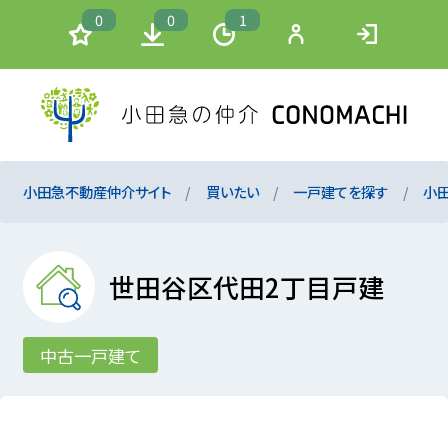
0
0
1
小田急不動産仲介サイト
買いたい
一戸建てを探す
小
世田谷区代田2丁目戸建
中古一戸建て