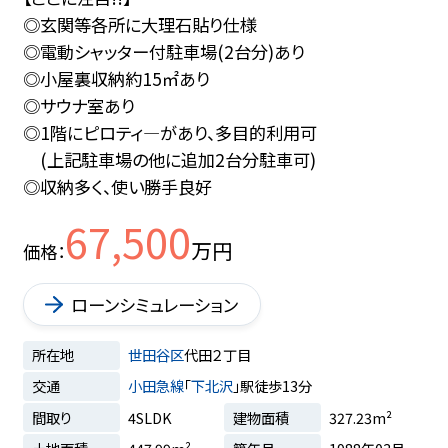
◎玄関等各所に大理石貼り仕様
◎電動シャッター付駐車場(2台分)あり
◎小屋裏収納約15㎡あり
◎サウナ室あり
◎1階にピロティ―があり、多目的利用可
(上記駐車場の他に追加2台分駐車可)
◎収納多く、使い勝手良好
67,500
万円
価格
ローンシミュレーション
所在地
世田谷区
代田２丁目
交通
小田急線
「
下北沢
」駅徒歩13分
間取り
4SLDK
建物面積
327.23m²