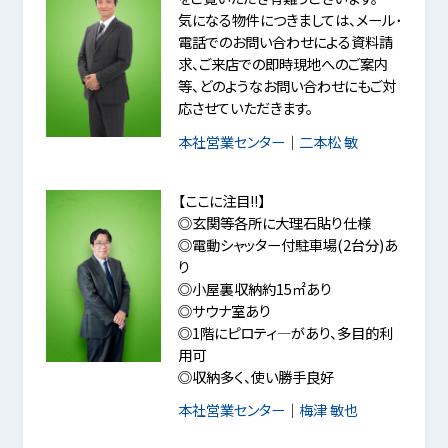
気になる物件につきましては、メール･
電話でのお問い合わせによる資料請
求、ご来店での即時現地へのご案内
等、どのようなお問い合わせにもご対
応させていただきます。
本社営業センター
｜
二本松 敏
【ここに注目!!】
◎玄関等各所に大理石貼り仕様
◎電動シャッター付駐車場(2台分)あ
り
◎小屋裏収納約15㎡あり
◎サウナ室あり
◎1階にピロティ―があり、多目的利
用可
◎収納多く、使い勝手良好
本社営業センター
｜
梅津 敏也