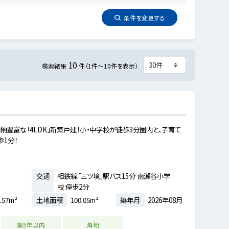
条件を
変更
する
10
検索結果
件（1件～10件を表示）
収納豊富な「4LDK」新築戸建！小・中学校が徒歩3分圏内と、子育て
1分！
交通
相鉄線「三ツ境」駅バス15分 南瀬谷小学
校 停歩2分
.57m²
土地面積
100.05m²
築年月
2026年08月
築5年以内
角地