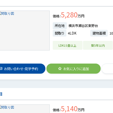
5,280
価格
万円
所在地
横浜市瀬谷区東野台
間取り
4LDK
建物面積
10
LDK15畳以上
築5年以内
お問い合わせ・見学予約
お気に入りに追加
目
5,140
価格
万円