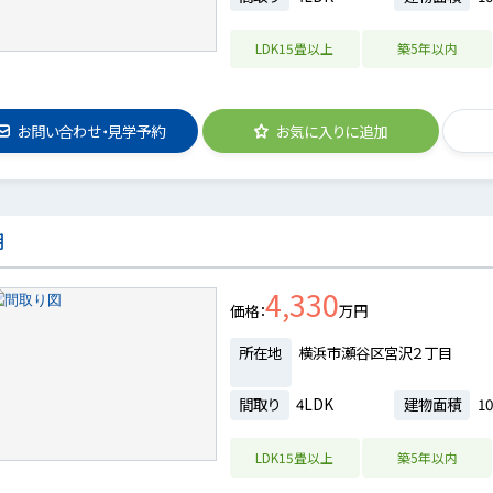
LDK15畳以上
築5年以内
お問い合わせ・見学予約
お気に入りに追加
期
4,330
価格
万円
所在地
横浜市瀬谷区宮沢２丁目
間取り
4LDK
建物面積
10
LDK15畳以上
築5年以内