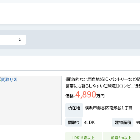
《開放的な北西角地》SIC・パントリーなど
世帯にも暮らしやすい住環境◎コンビニ徒歩
4,890
価格
万円
所在地
横浜市瀬谷区南瀬谷１丁目
間取り
4LDK
建物面積
99
LDK15畳以上
前道6m以上