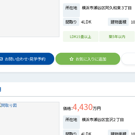
所在地
横浜市瀬谷区阿久和東３丁目
間取り
4LDK
建物面積
10
LDK15畳以上
築5年以内
お問い合わせ・見学予約
お気に入りに追加
期
4,430
価格
万円
所在地
横浜市瀬谷区宮沢２丁目
間取り
4LDK
建物面積
10