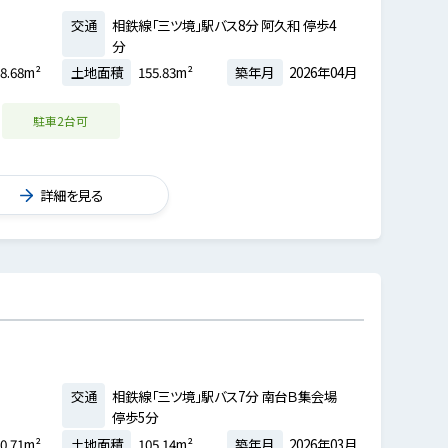
交通
相鉄線「三ツ境」駅バス8分 阿久和 停歩4
分
8.68m²
土地面積
155.83m²
築年月
2026年04月
駐車2台可
詳細を見る
交通
相鉄線「三ツ境」駅バス7分 南台Ｂ集会場
停歩5分
0.71m²
土地面積
105.14m²
築年月
2026年03月