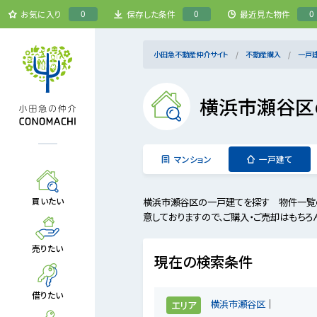
0
0
0
お気に入り
保存した条件
最近見た物件
小田急不動産仲介サイト
不動産購入
一戸
横浜市瀬谷区
マンション
一戸建て
横浜市瀬谷区の一戸建てを探す 物件一覧
買いたい
意しておりますので、ご購入・ご売却はもちろ
売りたい
現在の検索条件
借りたい
横浜市瀬谷区
エリア