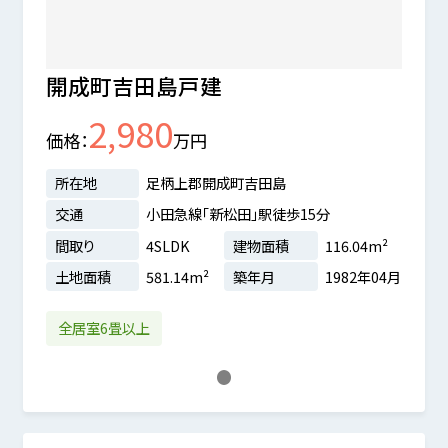
開成町吉田島戸建
2,980
価格
万円
所在地
足柄上郡開成町吉田島
交通
小田急線「新松田」駅徒歩15分
間取り
4SLDK
建物面積
116.04m²
土地面積
581.14m²
築年月
1982年04月
全居室6畳以上
1