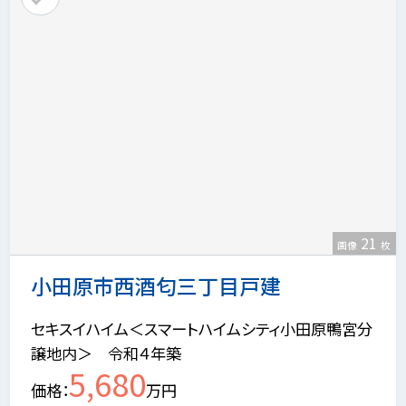
21
画像
枚
小田原市西酒匂三丁目戸建
セキスイハイム＜スマートハイムシティ小田原鴨宮分
譲地内＞ 令和４年築
5,680
価格
万円