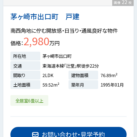
22
画像
枚
茅ヶ崎市出口町 戸建
南西角地に佇む開放感・日当り・通風良好な物件
2,980
価格
万円
所在地
茅ヶ崎市出口町
交通
東海道本線「辻堂」駅徒歩22分
間取り
2LDK
建物面積
76.89m²
土地面積
59.52m²
築年月
1995年01月
全居室6畳以上
お問い合わせ・見学予約