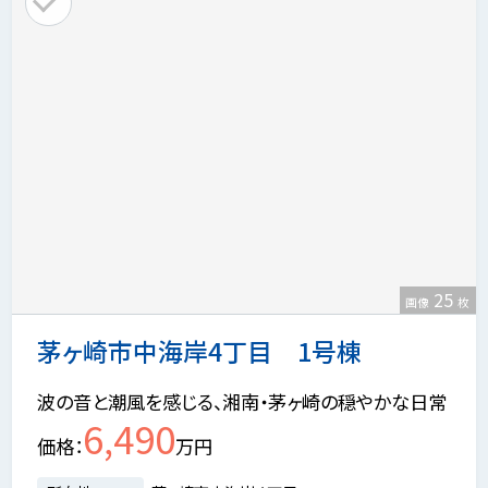
25
画像
枚
茅ヶ崎市中海岸4丁目 1号棟
波の音と潮風を感じる、湘南・茅ヶ崎の穏やかな日常
6,490
価格
万円