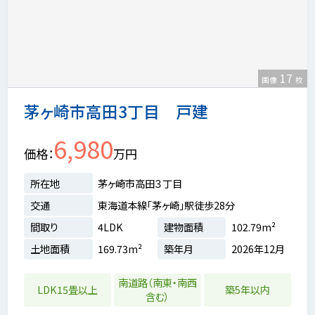
17
画像
枚
茅ヶ崎市高田3丁目 戸建
6,980
価格
万円
所在地
茅ヶ崎市高田３丁目
交通
東海道本線「茅ヶ崎」駅徒歩28分
間取り
4LDK
建物面積
102.79m²
土地面積
169.73m²
築年月
2026年12月
南道路（南東・南西
LDK15畳以上
築5年以内
含む）