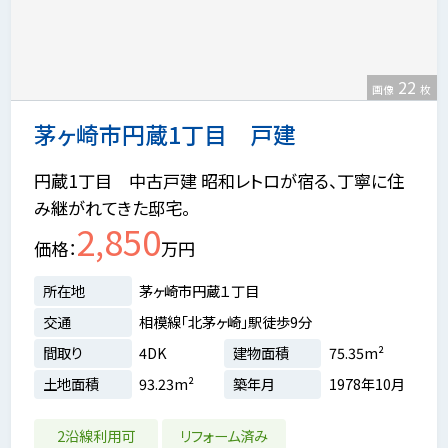
22
画像
枚
茅ヶ崎市円蔵1丁目 戸建
円蔵1丁目 中古戸建 昭和レトロが宿る、丁寧に住
み継がれてきた邸宅。
2,850
価格
万円
所在地
茅ヶ崎市円蔵１丁目
交通
相模線「北茅ヶ崎」駅徒歩9分
間取り
4DK
建物面積
75.35m²
土地面積
93.23m²
築年月
1978年10月
2沿線利用可
リフォーム済み