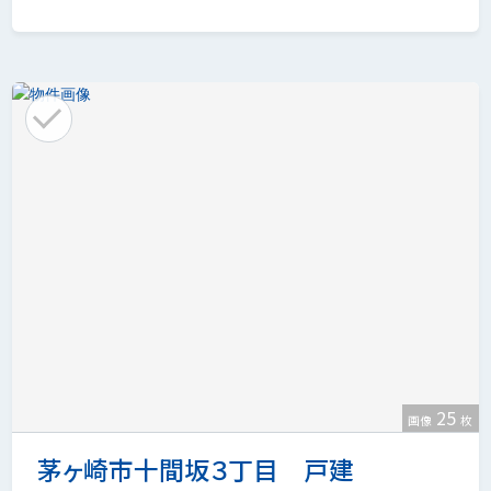
25
画像
枚
茅ヶ崎市十間坂３丁目 戸建