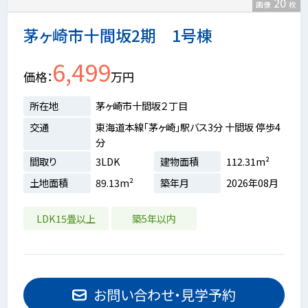
20
画像
枚
茅ヶ崎市十間坂2期 1号棟
6,499
価格
万円
所在地
茅ヶ崎市十間坂２丁目
交通
東海道本線「茅ヶ崎」駅バス3分 十間坂 停歩4
分
間取り
3LDK
建物面積
112.31m²
土地面積
89.13m²
築年月
2026年08月
LDK15畳以上
築5年以内
お問い合わせ・見学予約