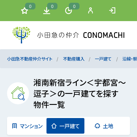
0
0
0
小田急不動産仲介サイト
不動産購入
一戸建て
沿線・
湘南新宿ライン＜宇都宮～
逗子＞の一戸建てを探す
物件一覧
マンション
一戸建て
土地