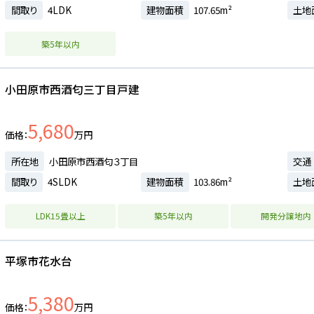
間取り
4LDK
建物面積
107.65m²
土地
築5年以内
小田原市西酒匂三丁目戸建
5,680
価格
万円
所在地
小田原市西酒匂３丁目
交通
間取り
4SLDK
建物面積
103.86m²
土地
LDK15畳以上
築5年以内
開発分譲地内
平塚市花水台
5,380
価格
万円