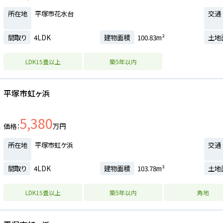
所在地
平塚市花水台
交通
間取り
4LDK
建物面積
100.83m²
土地
LDK15畳以上
築5年以内
平塚市虹ヶ浜
5,380
価格
万円
所在地
平塚市虹ケ浜
交通
間取り
4LDK
建物面積
103.78m²
土地
LDK15畳以上
築5年以内
角地