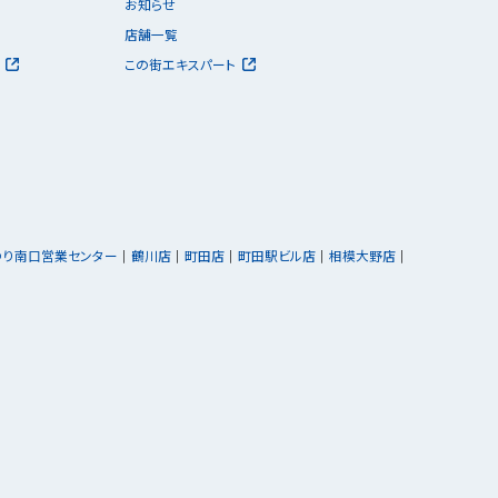
お知らせ
店舗一覧
この街エキスパート
ゆり南口営業センター
鶴川店
町田店
町田駅ビル店
相模大野店