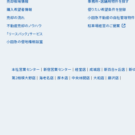
売却相場情報
事務所・店舗用物件を探す
購入希望者情報
借りたい希望条件を登録
売却の流れ
小田急不動産の自社管理物件
不動産売却のノウハウ
駐車場経営のご提案
「リースバック」サービス
小田急の借地権相談室
本社営業センター
新宿営業センター
経堂店
成城店
新百合ヶ丘店
新
第2相模大野店
海老名店
厚木店
中央林間店
大和店
藤沢店