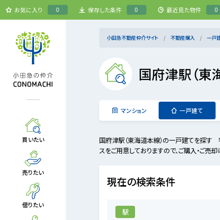
0
0
0
お気に入り
保存した条件
最近見た物件
小田急不動産仲介サイト
不動産購入
一戸
国府津駅（東
マンション
一戸建て
国府津駅（東海道本線）の一戸建てを探す 
買いたい
スをご用意しておりますので、ご購入・ご売却
売りたい
現在の検索条件
借りたい
駅