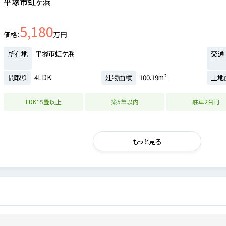
平塚市虹ヶ浜
5,180
価格
万円
所在地
平塚市虹ケ浜
交通
間取り
4LDK
建物面積
100.19m²
土地
LDK15畳以上
築5年以内
駐車2台可
もっと見る