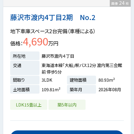
24
画像
枚
藤沢市渡内4丁目2期 No.2
地下車庫スペース2台完備（車種による）
4,690
価格
万円
所在地
藤沢市渡内４丁目
交通
東海道本線「大船」駅バス12分 渡内第三会館
前 停歩5分
間取り
3LDK
建物面積
80.93m²
土地面積
109.81m²
築年月
2026年08月
LDK15畳以上
築5年以内