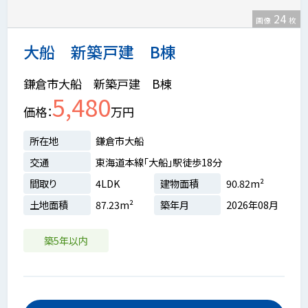
24
画像
枚
大船 新築戸建 B棟
鎌倉市大船 新築戸建 B棟
5,480
価格
万円
所在地
鎌倉市大船
交通
東海道本線「大船」駅徒歩18分
間取り
4LDK
建物面積
90.82m²
土地面積
87.23m²
築年月
2026年08月
築5年以内