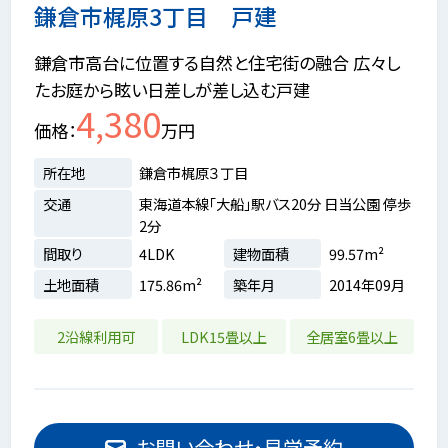
鎌倉市梶原3丁目 戸建
鎌倉市高台に位置する自然と住宅街の融合 広々し
たお庭から眩い日差しが差し込む戸建
4,380
価格
万円
所在地
鎌倉市梶原３丁目
交通
東海道本線「大船」駅バス20分 日当公園 停歩
2分
間取り
4LDK
建物面積
99.57m²
土地面積
175.86m²
築年月
2014年09月
2沿線利用可
LDK15畳以上
全居室6畳以上
お問い合わせ・見学予約