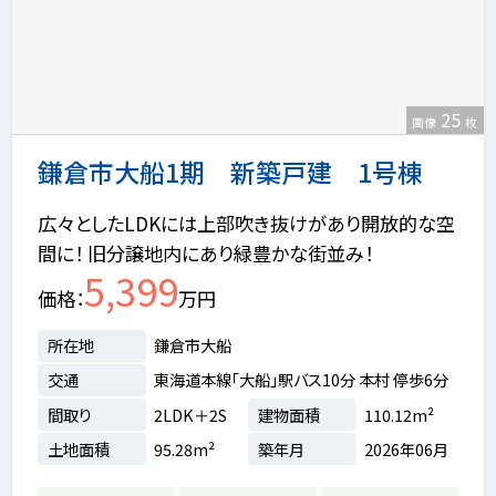
25
画像
枚
鎌倉市大船1期 新築戸建 1号棟
広々としたLDKには上部吹き抜けがあり開放的な空
間に！ 旧分譲地内にあり緑豊かな街並み！
5,399
価格
万円
所在地
鎌倉市大船
交通
東海道本線「大船」駅バス10分 本村 停歩6分
間取り
2LDK＋2S
建物面積
110.12m²
土地面積
95.28m²
築年月
2026年06月