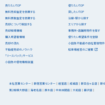
売りたいTOP
借りたいTOP
無料売却査定を依頼する
貸したいTOP
無料買取査定を依頼する
沿線・駅から探す
売却について相談する
エリアから探す
売却相場情報
事務所・店舗用物件を探す
購入希望者情報
借りたい希望条件を登録
売却の流れ
小田急不動産の自社管理物件
不動産売却のノウハウ
駐車場経営のご提案
「リースバック」サービス
小田急の借地権相談室
本社営業センター
新宿営業センター
経堂店
成城店
新百合ヶ丘店
新
第2相模大野店
海老名店
厚木店
中央林間店
大和店
藤沢店