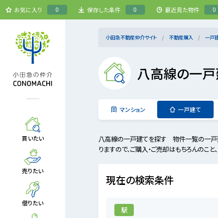
0
0
0
お気に入り
保存した条件
最近見た物件
小田急不動産仲介サイト
不動産購入
一戸
八高線の一戸
マンション
一戸建て
八高線の一戸建てを探す 物件一覧の一戸
買いたい
りますので、ご購入・ご売却はもちろんのこと
売りたい
現在の検索条件
借りたい
駅