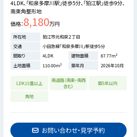
4LDK、「和泉多摩川駅」徒歩5分、「狛江駅」徒歩9分、
南東角整形地
8,180
価格
万円
所在地
狛江市元和泉２丁目
交通
小田急線「和泉多摩川」駅徒歩5分
間取り
4LDK
建物面積
87.77m²
土地面積
110.00m²
築年月
2026年10月
南道路（南東・南西
LDK15畳以上
築5年以内
含む）
角地
お問い合わせ・見学予約