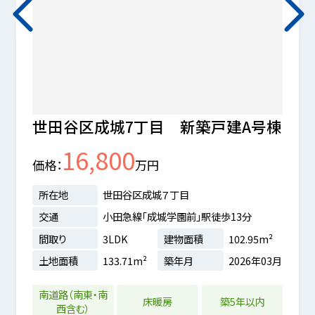
世田谷区成城7丁目 新築戸建A号棟
狛江
16,800
価格
万円
価格
所在地
世田谷区成城７丁目
所在
交通
小田急線「成城学園前」駅徒歩13分
交通
間取り
3LDK
建物面積
102.95m²
間取
土地面積
133.71m²
築年月
2026年03月
土地
4m²
1年12月
南道路（南東・南
床暖房
築5年以内
西含む）