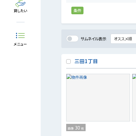
条件
貸したい
サムネイル表示
メニュー
三田1丁目
30
画像
枚