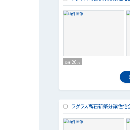
20
画像
枚
ラグラス高石新築分譲住宅全