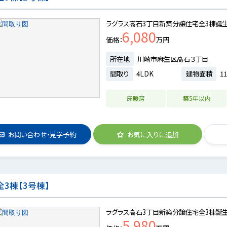
ラグラス高石3丁目新築分譲住宅全3棟誕
6,080
価格
万円
所在地
川崎市麻生区高石３丁目
間取り
4LDK
建物面積
11
床暖房
築5年以内
お問い合わせ・見学予約
お気に入りに追加
3棟【3号棟】
ラグラス高石3丁目新築分譲住宅全3棟誕
5,980