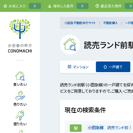
0
0
0
お気に入り
保存した条件
最近見た物件
小田急不動産仲介サイト
不動産購入
一戸
読売ランド前
マンション
一戸建て
読売ランド前駅（小田急線）の一戸建てを探
買いたい
ビスをご用意しておりますので、ご購入・ご売
売りたい
現在の検索条件
借りたい
小田急線
読売ランド前
駅