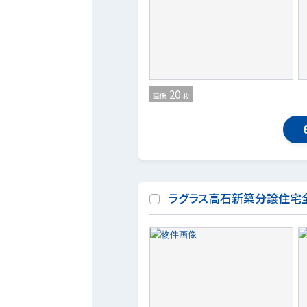
20
画像
枚
ラグラス高石新築分譲住宅全