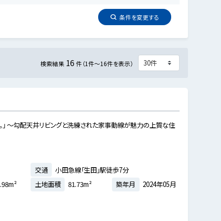
条件を
変更
する
16
検索結果
件（1件～16件を表示）
。」 ～勾配天井リビングと洗練された家事動線が魅力の上質な住
交通
小田急線「生田」駅徒歩7分
.98m²
土地面積
81.73m²
築年月
2024年05月