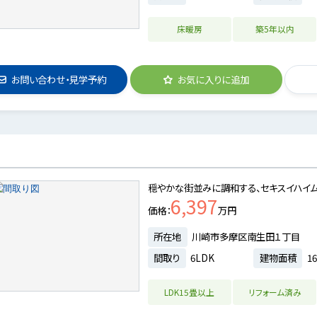
床暖房
築5年以内
お問い合わせ・見学予約
お気に入りに追加
穏やかな街並みに調和する、セキスイハイ
6,397
価格
万円
所在地
川崎市多摩区南生田１丁目
間取り
6LDK
建物面積
16
LDK15畳以上
リフォーム済み