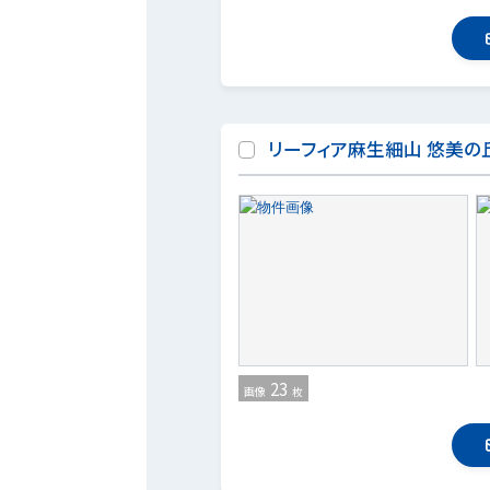
リーフィア麻生細山 悠美の
23
画像
枚