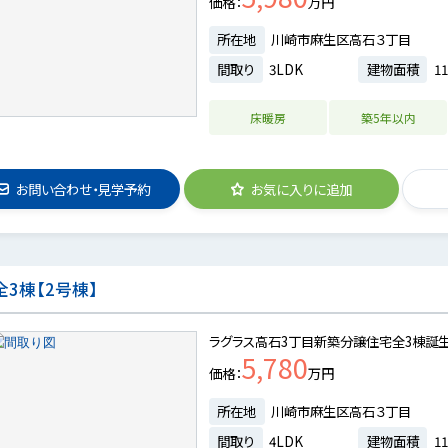
価格
万円
所在地
川崎市麻生区高石３丁目
間取り
3LDK
建物面積
11
床暖房
築5年以内
お問い合わせ・見学予約
お気に入りに追加
3棟【2号棟】
ラグラス高石3丁目新築分譲住宅全3棟誕
5,780
価格
万円
所在地
川崎市麻生区高石３丁目
間取り
4LDK
建物面積
11