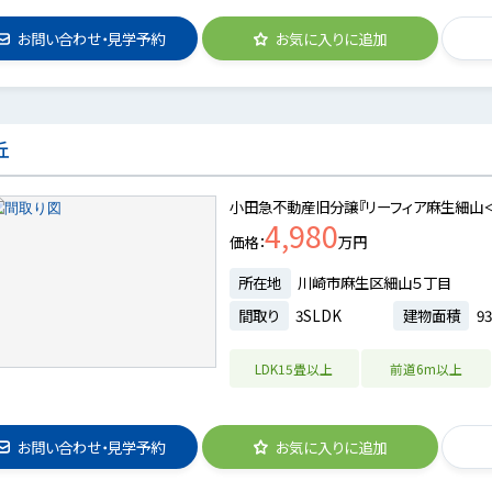
お問い合わせ・見学予約
お気に入りに追加
丘
小田急不動産旧分譲『リーフィア麻生細山
4,980
価格
万円
所在地
川崎市麻生区細山５丁目
間取り
3SLDK
建物面積
93
LDK15畳以上
前道6m以上
お問い合わせ・見学予約
お気に入りに追加