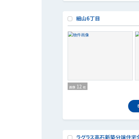
細山6丁目
12
画像
枚
ラグラス高石新築分譲住宅全