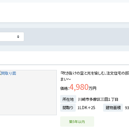
「吹き抜けの空と光を愉しむ、注文住宅の邸
まい～
4,980
価格
万円
所在地
川崎市多摩区三田１丁目
間取り
1LDK＋2S
建物面積
93
築5年以内