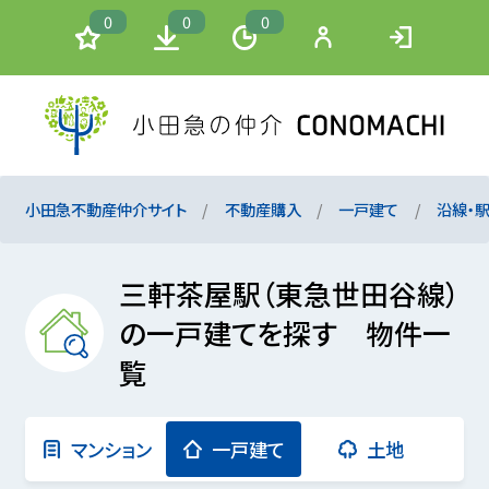
0
0
0
小田急不動産仲介サイト
不動産購入
一戸建て
沿線・
三軒茶屋駅（東急世田谷線）
の一戸建てを探す 物件一
覧
マンション
一戸建て
土地