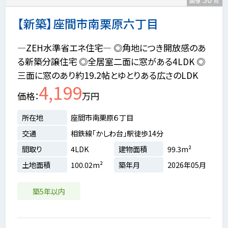
画像
枚
【新築】座間市南栗原六丁目
―ZEH水準省エネ住宅― ◎角地につき開放感のあ
る新築分譲住宅 ◎全居室二面に窓がある4LDK ◎
三面に窓のあり約19.2帖とゆとりある広さのLDK
4,199
価格
万円
所在地
座間市南栗原６丁目
交通
相鉄線「かしわ台」駅徒歩14分
間取り
4LDK
建物面積
99.3m²
土地面積
100.02m²
築年月
2026年05月
築5年以内