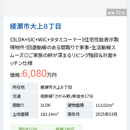
22
画像
枚
綾瀬市大上８丁目
《3LDK+SIC+WIC+タタミコーナー》住宅性能表示取
得物件！回遊動線のある間取りで家事・生活動線ス
ムーズ◎ご家族の絆が深まるリビング階段＆対面キ
ッチン仕様
6,080
価格
万円
所在地
綾瀬市大上８丁目
交通
相鉄線「さがみ野」駅徒歩17分
間取り
3LDK
建物面積
113.02m²
土地面積
182.14m²
築年月
2025年03月
築5年以内
駐車2台可