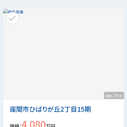
24
画像
枚
座間市ひばりが丘2丁目15期
4,080
価格
万円