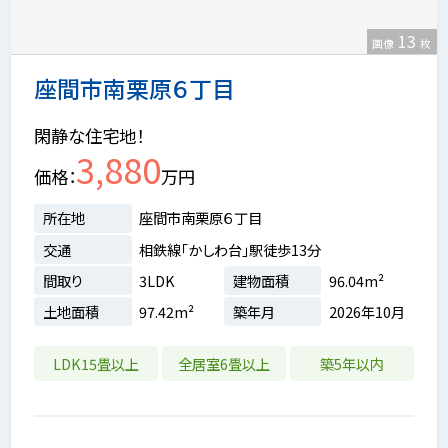
13
画像
枚
座間市南栗原６丁目
閑静な住宅地！
3,880
価格
万円
所在地
座間市南栗原６丁目
交通
相鉄線「かしわ台」駅徒歩13分
間取り
3LDK
建物面積
96.04m²
土地面積
97.42m²
築年月
2026年10月
LDK15畳以上
全居室6畳以上
築5年以内