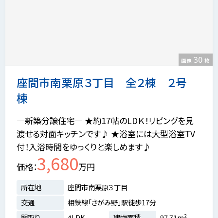
30
画像
枚
座間市南栗原３丁目 全２棟 ２号
棟
―新築分譲住宅― ★約17帖のLDＫ！リビングを見
渡せる対面キッチンです♪ ★浴室には大型浴室TV
付！入浴時間をゆっくりと楽しめます♪
3,680
価格
万円
所在地
座間市南栗原３丁目
交通
相鉄線「さがみ野」駅徒歩17分
間取り
4LDK
建物面積
97.71m²