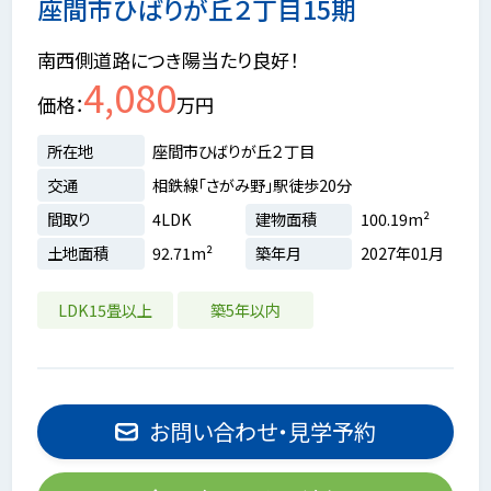
座間市ひばりが丘２丁目15期
南西側道路につき陽当たり良好！
4,080
価格
万円
所在地
座間市ひばりが丘２丁目
交通
相鉄線「さがみ野」駅徒歩20分
間取り
4LDK
建物面積
100.19m²
土地面積
92.71m²
築年月
2027年01月
LDK15畳以上
築5年以内
お問い合わせ・見学予約