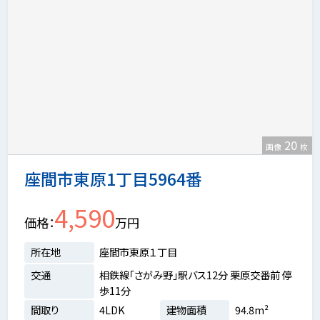
20
画像
枚
座間市東原1丁目5964番
4,590
価格
万円
所在地
座間市東原１丁目
交通
相鉄線「さがみ野」駅バス12分 栗原交番前 停
歩11分
間取り
4LDK
建物面積
94.8m²