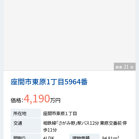
21
画像
枚
座間市東原1丁目5964番
4,190
価格
万円
所在地
座間市東原１丁目
交通
相鉄線「さがみ野」駅バス12分 栗原交番前 停
歩11分
間取り
4LDK
建物面積
94.81m²