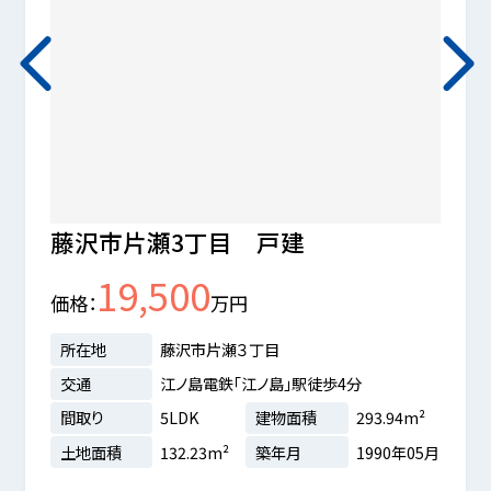
藤沢市片瀬3丁目 戸建
鎌倉
19,500
価格
万円
価格
所在地
藤沢市片瀬３丁目
所在
交通
江ノ島電鉄「江ノ島」駅徒歩4分
交通
間取り
5LDK
建物面積
293.94m²
間取
土地面積
132.23m²
築年月
1990年05月
土地
41m²