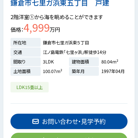
鎌倉市七里ガ浜東五丁目 戸建
2階洋室①から海を眺めることができます
4,999
価格
万円
所在地
鎌倉市七里ガ浜東５丁目
交通
江ノ島電鉄「七里ヶ浜」駅徒歩14分
間取り
3LDK
建物面積
80.04m²
土地面積
100.07m²
築年月
1997年04月
LDK15畳以上
お問い合わせ・見学予約