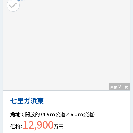
21
画像
枚
七里ガ浜東
角地で開放的（4.9ｍ公道×6.0ｍ公道）
12,900
価格
万円