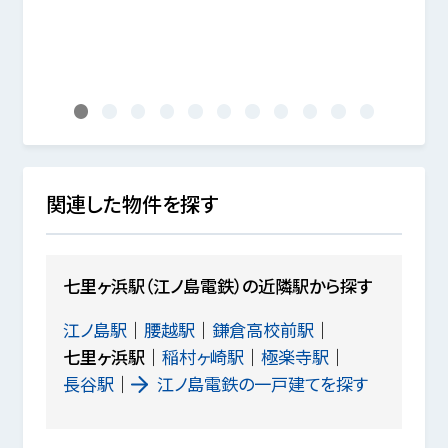
5年03月
2沿
1
2
3
4
5
6
7
8
9
10
11
関連した物件を探す
七里ヶ浜駅（江ノ島電鉄）の近隣駅から探す
江ノ島駅
腰越駅
鎌倉高校前駅
七里ヶ浜駅
稲村ヶ崎駅
極楽寺駅
長谷駅
江ノ島電鉄の一戸建てを探す