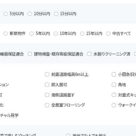
5分以内
10分以内
15分以内
新築物件
5年以内
10年以内
15年以内
中古すべて
備機器保証適合
建物検査・既存瑕疵保証適合
水廻りクリーニング済
前面道路幅員6m以上
小田急旧
ション
即入居可
角地
可
南側道路面す
対面式キ
化
全居室フローリング
ウォークイ
ーチャル見学
菜で楽しむクッキング
地元でなんでも揃う