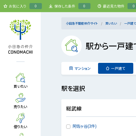
0
0
0
お気に入り
保存した条件
最近見た物件
小田急不動産仲介サイト
買いたい
一戸建て
駅から一戸建
マンション
一戸建て
買いたい
駅を選択
売りたい
総武線
阿佐ヶ谷(3件)
借りたい