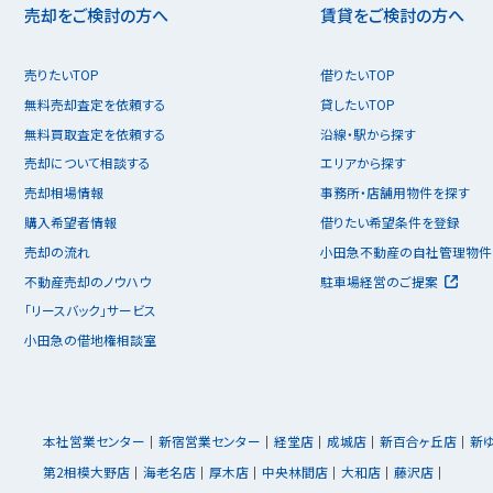
売却をご検討の方へ
賃貸をご検討の方へ
売りたいTOP
借りたいTOP
無料売却査定を依頼する
貸したいTOP
無料買取査定を依頼する
沿線・駅から探す
売却について相談する
エリアから探す
売却相場情報
事務所・店舗用物件を探す
購入希望者情報
借りたい希望条件を登録
売却の流れ
小田急不動産の自社管理物件
不動産売却のノウハウ
駐車場経営のご提案
「リースバック」サービス
小田急の借地権相談室
本社営業センター
新宿営業センター
経堂店
成城店
新百合ヶ丘店
新
第2相模大野店
海老名店
厚木店
中央林間店
大和店
藤沢店