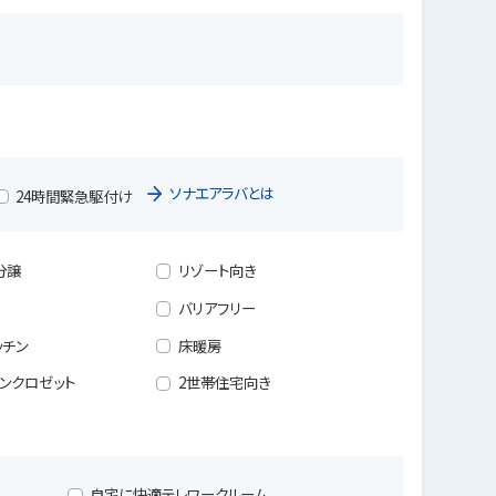
ソナエアラバとは
24時間緊急駆付け
分譲
リゾート向き
バリアフリー
ッチン
床暖房
ンクロゼット
2世帯住宅向き
自宅に快適テレワークルーム