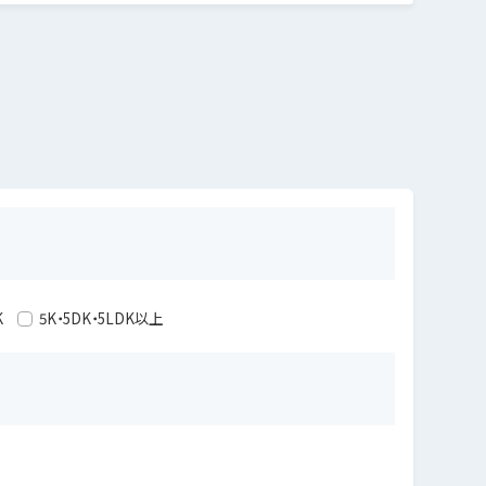
K
5K・5DK・5LDK以上