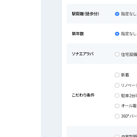
駅距離（徒歩分）
指定なし
築年数
指定なし
ソナエアラバ
住宅設
新着
リノベー
こだわり条件
駐車2台
オール電
360°バ
自家製野