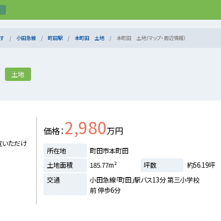
す
小田急線
町田駅
本町田 土地
本町田 土地（マップ・周辺情報）
土地
2,980
価格
万円
覧いただけ
所在地
町田市本町田
土地面積
185.77m²
坪数
約56.19坪
交通
小田急線「町田」駅バス13分 第三小学校
前 停歩6分