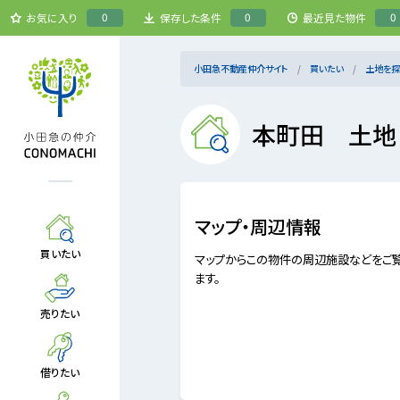
0
0
0
お気に入り
保存した条件
最近見た物件
小田急不動産仲介サイト
買いたい
土地を探
本町田 土地
マップ・周辺情報
買いたい
マップからこの物件の周辺施設などをご
ます。
売りたい
借りたい