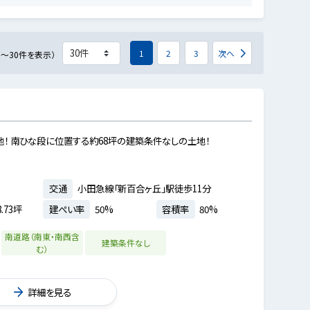
1
2
3
次へ
件～30件を表示）
地！ 南ひな段に位置する約68坪の建築条件なしの土地！
交通
小田急線「新百合ヶ丘」駅徒歩11分
.73坪
建ぺい率
50%
容積率
80%
南道路（南東・南西含
建築条件なし
む）
詳細を見る