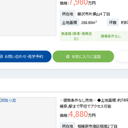
7,980
価格
万円
所在地
藤沢市片瀬山４丁目
土地面積
288.80m²
坪数
約87
南道路（南東・南西含
建築条件なし
む）
お問い合わせ・見学予約
お気に入りに追加
―建築条件なし売地― ◆土地面積：約74
模原」駅まで平坦でアクセス可能
4,880
価格
万円
所在地
相模原市南区相南２丁目