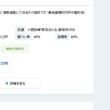
！ 南側道路にて日当たり良好です！ 敷地面積約70坪の整形地！
交通
小田急線「新百合ヶ丘」駅徒歩10分
.12坪
建ぺい率
40%
容積率
80%
開発分譲地内
ご説明
詳細を見る