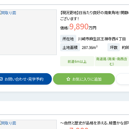
【現況更地】日当たり良好の南東角地！閑静
ございます！
9,890
価格
万円
所在地
川崎市麻生区王禅寺西４丁目
土地面積
287.36m²
坪数
約86
南道路（南東・南西含
前道6m以上
む）
お問い合わせ・見学予約
お気に入りに追加
～自然と歴史が品格を添える、緑豊かな邸