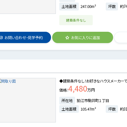
土地面積
247.00m²
坪数
約74
建築条件なし
お問い合わせ・見学予約
お気に入りに追加
◆建築条件なし！お好きなハウスメーカーで建
4,480
価格
万円
所在地
狛江市駒井町１丁目
土地面積
105.47m²
坪数
約31