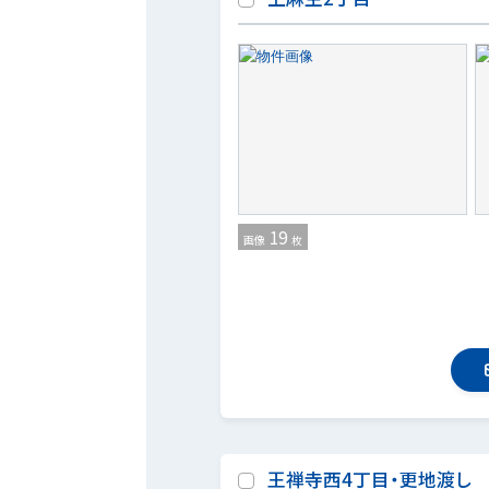
19
画像
枚
王禅寺西4丁目・更地渡し