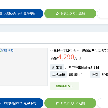
お問い合わせ・見学予約
お気に入りに追加
～金程一丁目売地～ 建築条件付売地で
4,290
価格
万円
所在地
川崎市麻生区金程１丁目
土地面積
153.55m²
坪数
約46
建築条件なし
お問い合わせ・見学予約
お気に入りに追加