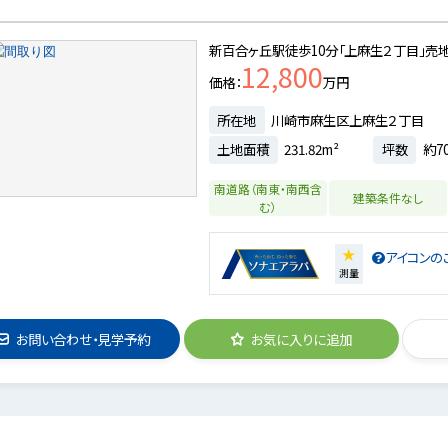
新百合ヶ丘駅徒歩10分「上麻生２丁目」売地
12,800
価格
万円
所在地
川崎市麻生区上麻生２丁目
土地面積
231.82m²
坪数
約70
南道路（南東・南西含
建築条件なし
む）
★
アイコンの
測量
お問い合わせ・見学予約
お気に入りに追加