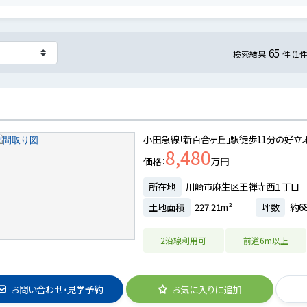
65
検索結果
件（1
小田急線「新百合ヶ丘」駅徒歩11分の好立
8,480
価格
万円
所在地
川崎市麻生区王禅寺西１丁目
土地面積
227.21m²
坪数
約68
2沿線利用可
前道6m以上
お問い合わせ・見学予約
お気に入りに追加