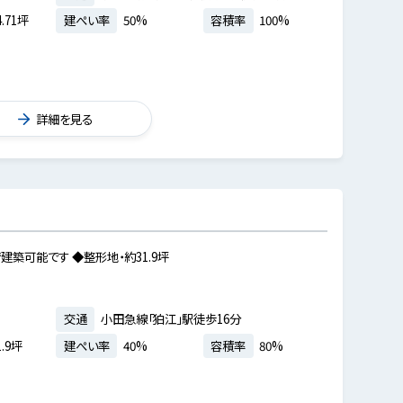
.71坪
建ぺい率
50%
容積率
100%
詳細を見る
築可能です ◆整形地・約31.9坪
交通
小田急線「狛江」駅徒歩16分
.9坪
建ぺい率
40%
容積率
80%