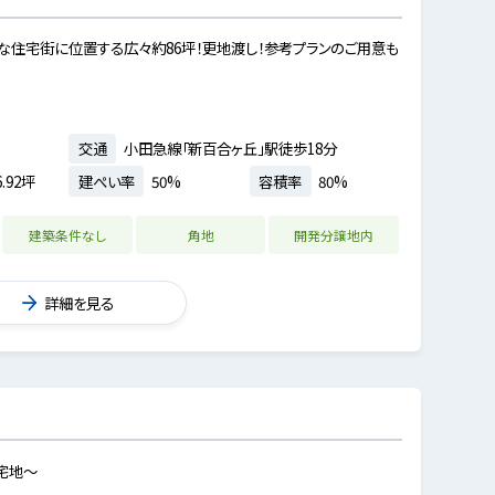
な住宅街に位置する広々約86坪！更地渡し！参考プランのご用意も
交通
小田急線「新百合ヶ丘」駅徒歩18分
.92坪
建ぺい率
50%
容積率
80%
建築条件なし
角地
開発分譲地内
詳細を見る
宅地～