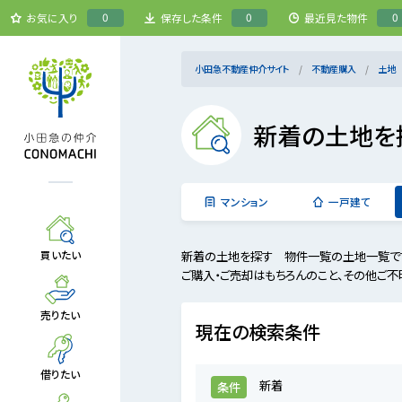
0
0
0
お気に入り
保存した条件
最近見た物件
小田急不動産仲介サイト
不動産購入
土地
新着の土地を
マンション
一戸建て
新着の土地を探す 物件一覧の土地一覧です
買いたい
ご購入・ご売却はもちろんのこと、その他ご不
売りたい
現在の検索条件
借りたい
新着
条件