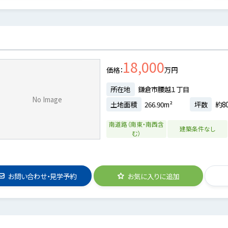
18,000
価格
万円
所在地
鎌倉市腰越１丁目
No Image
土地面積
266.90m²
坪数
約80
南道路（南東・南西含
建築条件なし
む）
お問い合わせ・見学予約
お気に入りに追加